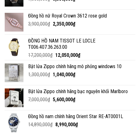
Đồng hồ nữ Royal Crown 3612 rose gold
3,900,000
₫
2,350,000
₫
ĐỒNG HỒ NAM TISSOT LE LOCLE
T006.407.36.263.00
17,200,000
₫
12,050,000
₫
Bật lửa Zippo chính hãng mô phỏng windows 10
1,300,000
₫
1,040,000
₫
Bật lửa Zippo chính hãng bạc nguyên khối Marlboro
7,000,000
₫
5,600,000
₫
Đồng hồ nam chính hãng Orient Star RE-AT0001L
14,890,000
₫
8,990,000
₫