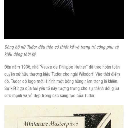
Đồng hồ nữ Tudor đầu tiên có thiết kế vỏ trang trí công phu và
kiểu dáng thời kỳ
Đến năm 1936, nhà “Veuve de Philippe Huther” đã trao hoàn toàn
quyền sử hữu thương hiệu Tudor cho ngài Wilsdorf. Vào thời điểm
đó, Tudor có logo mới là hình một bông hồng nằm trong lá khiên.
Sự kết hợp của hai yếu tố này tượng trưng cho sự thành đôi giữa
sức mạnh và vẻ đẹp trong các sáng tạo của Tudor.