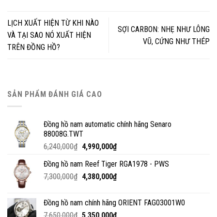
LỊCH XUẤT HIỆN TỪ KHI NÀO
SỢI CARBON: NHẸ NHƯ LÔNG
VÀ TẠI SAO NÓ XUẤT HIỆN
VŨ, CỨNG NHƯ THÉP
TRÊN ĐỒNG HỒ?
SẢN PHẨM ĐÁNH GIÁ CAO
Đồng hồ nam automatic chính hãng Senaro
88008G.TWT
6,240,000
₫
4,990,000
₫
Đồng hồ nam Reef Tiger RGA1978 - PWS
7,300,000
₫
4,380,000
₫
Đồng hồ nam chính hãng ORIENT FAG03001W0
7,650,000
₫
5,350,000
₫