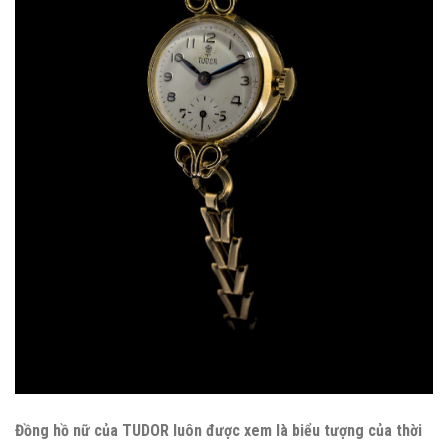
Đồng hồ nữ của TUDOR luôn được xem là biểu tượng của thời