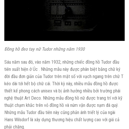
Đồng hồ đeo tay nữ Tudor những năm 1930
Sáu năm sau đó, vào năm 1932, những chiếc đồng hồ Tudor đầu
tiên xuất hiện ở Úc . Những mẫu này được phân biệt bằng chữ ký
đời đầu đơn giản của Tudor trên mặt số với vạch ngang trên chữ T
kéo dài tới hết bộ chữ cái. Thời kỳ này, nhiều mẫu đồng hồ được
thiết kế phong cách unisex và bị ảnh hưởng nhiều bởi trường phái
nghệ thuật Art Deco. Những mẫu đồng hồ nữ được trang trí với kỹ
thuật chạm khắc trên vỏ đồng hồ và núm vặn được nạm đá quý.
Những mẫu Tudor đầu tiên này cũng phản ánh triết lý của ngài
Hans Wilsdorf là xây dựng thương hiệu chất lượng cao với giá cả
phải chăng.