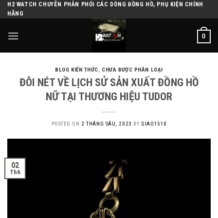
H2 WATCH CHUYÊN PHÂN PHỐI CÁC DÒNG ĐỒNG HỒ, PHỤ KIỆN CHÍNH
Skip
HÃNG
to
content
0
BLOG KIẾN THỨC
,
CHƯA ĐƯỢC PHÂN LOẠI
ĐÔI NÉT VỀ LỊCH SỬ SẢN XUẤT ĐỒNG HỒ
NỮ TẠI THƯƠNG HIỆU TUDOR
POSTED ON
2 THÁNG SÁU, 2023
BY
GIAO1510
02
Th6