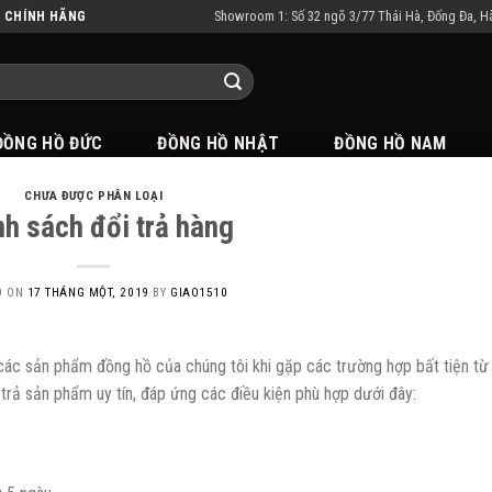
Showroom 1: Số 32 ngõ 3/77 Thái Hà, Đống Đa, H
N CHÍNH HÃNG
ĐỒNG HỒ ĐỨC
ĐỒNG HỒ NHẬT
ĐỒNG HỒ NAM
CHƯA ĐƯỢC PHÂN LOẠI
nh sách đổi trả hàng
D ON
17 THÁNG MỘT, 2019
BY
GIAO1510
ác sản phẩm đồng hồ của chúng tôi khi gặp các trường hợp bất tiện từ
 trả sản phẩm uy tín, đáp ứng các điều kiện phù hợp dưới đây: