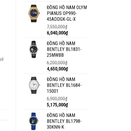
ĐỒNG HỒ NAM OLYM
PIANUS OP990-
45ADDGK-GL-X
7,550,000
₫
6,040,000
₫
ĐỒNG HỒ NAM
BENTLEY BL1831-
25MWBB
 sẽ
6,200,000
₫
4,650,000
₫
ĐỒNG HỒ NAM
BENTLEY BL1684-
15001
6,900,000
₫
5,175,000
₫
ĐỒNG HỒ NAM
BENTLEY BL1798-
30KNN-K