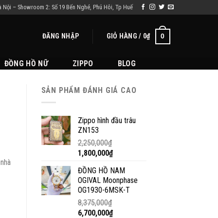
à Nội – Showroom 2: Số 19 Bến Nghé, Phú Hôi, Tp Huế
ĐĂNG NHẬP
GIỎ HÀNG /
0
₫
0
ĐỒNG HỒ NỮ
ZIPPO
BLOG
SẢN PHẨM ĐÁNH GIÁ CAO
Zippo hình đầu trâu
ZN153
2,250,000
₫
1,800,000
₫
 nhà
ĐỒNG HỒ NAM
OGIVAL Moonphase
OG1930-6MSK-T
8,375,000
₫
6,700,000
₫