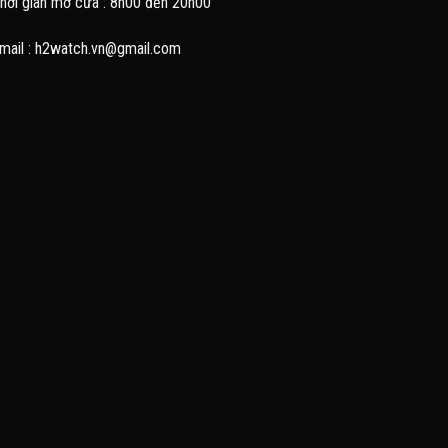
hời gian mở cửa : 8h00 đến 20h00
mail : h2watch.vn@gmail.com