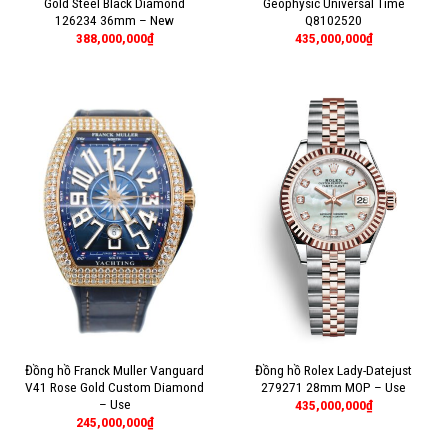
Gold Steel Black Diamond
Geophysic Universal Time
126234 36mm – New
Q8102520
388,000,000
₫
435,000,000
₫
Đồng hồ Franck Muller Vanguard
Đồng hồ Rolex Lady-Datejust
V41 Rose Gold Custom Diamond
279271 28mm MOP – Use
– Use
435,000,000
₫
245,000,000
₫