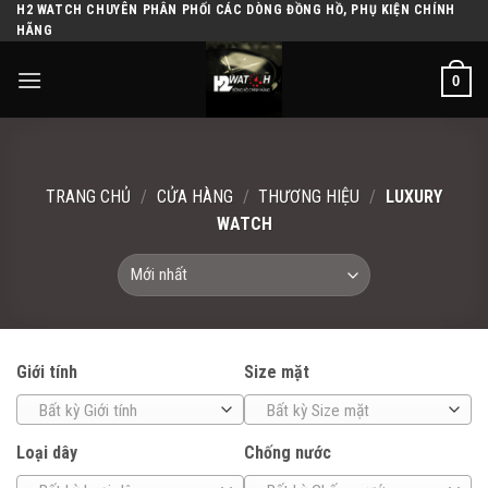
H2 WATCH CHUYÊN PHÂN PHỐI CÁC DÒNG ĐỒNG HỒ, PHỤ KIỆN CHÍNH
Skip
HÃNG
to
content
0
TRANG CHỦ
/
CỬA HÀNG
/
THƯƠNG HIỆU
/
LUXURY
WATCH
Giới tính
Size mặt
Bất kỳ Giới tính
Bất kỳ Size mặt
Loại dây
Chống nước