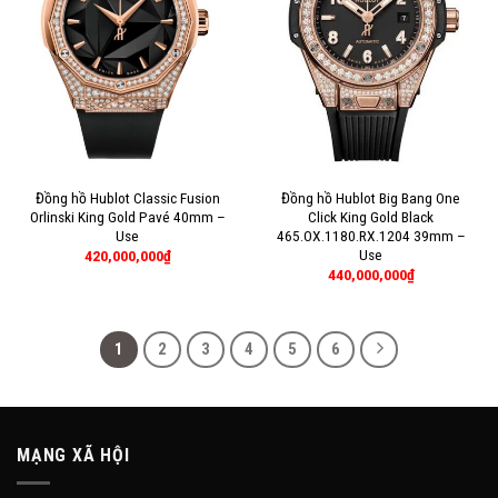
Đồng hồ Hublot Classic Fusion
Đồng hồ Hublot Big Bang One
Orlinski King Gold Pavé 40mm –
Click King Gold Black
Use
465.OX.1180.RX.1204 39mm –
Use
420,000,000
₫
440,000,000
₫
1
2
3
4
5
6
MẠNG XÃ HỘI