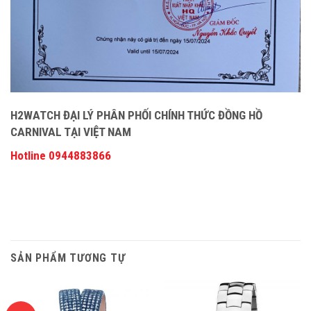
H2WATCH ĐẠI LÝ PHÂN PHỐI CHÍNH THỨC ĐỒNG HỒ
CARNIVAL TẠI VIỆT NAM
Hotline 0944883866
SẢN PHẨM TƯƠNG TỰ