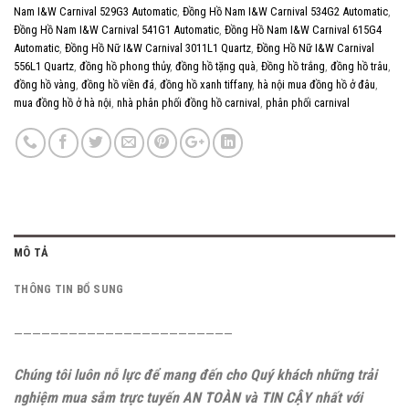
Nam I&W Carnival 529G3 Automatic
,
Đồng Hồ Nam I&W Carnival 534G2 Automatic
,
Đồng Hồ Nam I&W Carnival 541G1 Automatic
,
Đồng Hồ Nam I&W Carnival 615G4
Automatic
,
Đồng Hồ Nữ I&W Carnival 3011L1 Quartz
,
Đồng Hồ Nữ I&W Carnival
556L1 Quartz
,
đồng hồ phong thủy
,
đồng hồ tặng quà
,
Đồng hồ trắng
,
đồng hồ trâu
,
đồng hồ vàng
,
đồng hồ viền đá
,
đồng hồ xanh tiffany
,
hà nội mua đồng hồ ở đâu
,
mua đồng hồ ở hà nội
,
nhà phân phối đồng hồ carnival
,
phân phối carnival
MÔ TẢ
THÔNG TIN BỔ SUNG
————————————————————————
Chúng tôi luôn nỗ lực để mang đến cho Quý khách những trải
nghiệm mua sắm trực tuyến AN TOÀN và TIN CẬY nhất với