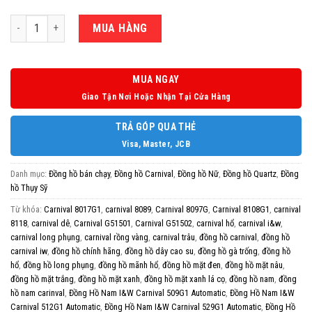
Số lượng
MUA HÀNG
MUA NGAY
Giao Tận Nơi Hoặc Nhận Tại Cửa Hàng
TRẢ GÓP QUA THẺ
Visa, Master, JCB
Danh mục:
Đồng hồ bán chạy
,
Đồng hồ Carnival
,
Đồng hồ Nữ
,
Đồng hồ Quartz
,
Đồng
hồ Thụy Sỹ
Từ khóa:
Carnival 8017G1
,
carnival 8089
,
Carnival 8097G
,
Carnival 8108G1
,
carnival
8118
,
carnival dê
,
Carnival G51501
,
Carnival G51502
,
carnival hổ
,
carnival i&w
,
carnival long phụng
,
carnival rồng vàng
,
carnival trâu
,
đồng hồ carnival
,
đồng hồ
carnival iw
,
đồng hồ chính hãng
,
đồng hồ dây cao su
,
đồng hồ gà trống
,
đồng hồ
hổ
,
đồng hồ long phụng
,
đồng hồ mãnh hổ
,
đồng hồ mặt đen
,
đồng hồ mặt nâu
,
đồng hồ mặt trắng
,
đồng hồ mặt xanh
,
đồng hồ mặt xanh lá cọ
,
đồng hồ nam
,
đồng
hồ nam carinval
,
Đồng Hồ Nam I&W Carnival 509G1 Automatic
,
Đồng Hồ Nam I&W
Carnival 512G1 Automatic
,
Đồng Hồ Nam I&W Carnival 529G1 Automatic
,
Đồng Hồ