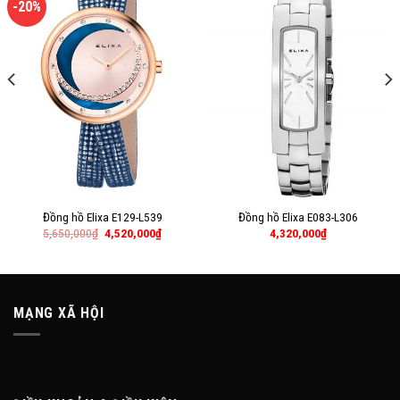
-20%
Đồng hồ Elixa E129-L539
Đồng hồ Elixa E083-L306
5,650,000
₫
4,520,000
₫
4,320,000
₫
MẠNG XÃ HỘI