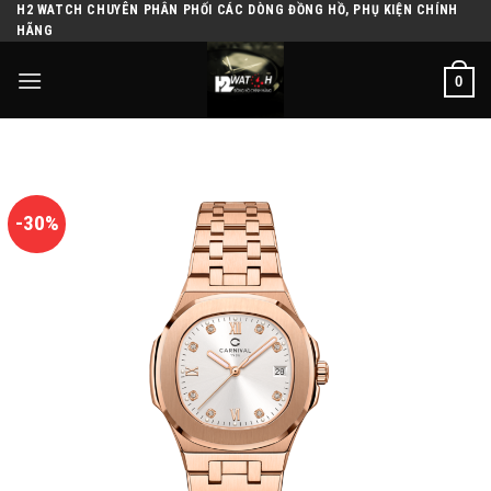
H2 WATCH CHUYÊN PHÂN PHỐI CÁC DÒNG ĐỒNG HỒ, PHỤ KIỆN CHÍNH
Skip
HÃNG
to
content
0
-30%