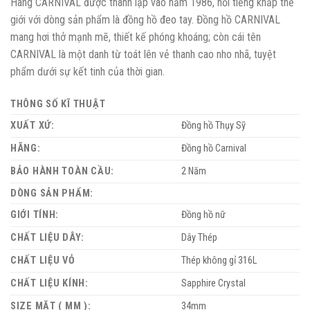
Hãng CARNIVAL được thành lập vào năm 1986, nổi tiếng khắp thế
giới với dòng sản phẩm là đồng hồ đeo tay. Đồng hồ CARNIVAL
mang hơi thở mạnh mẽ, thiết kế phóng khoáng; còn cái tên
CARNIVAL là một danh từ toát lên vẻ thanh cao nho nhã, tuyệt
phẩm dưới sự kết tinh của thời gian.
THÔNG SỐ KĨ THUẬT
XUẤT XỨ:
Đồng hồ Thụy Sỹ
HÃNG:
Đồng hồ Carnival
BẢO HÀNH TOÀN CẦU:
2 Năm
DÒNG SẢN PHẨM:
GIỚI TÍNH:
Đồng hồ nữ
CHẤT LIỆU DÂY:
Dây Thép
CHẤT LIỆU VỎ
Thép không gỉ 316L
CHẤT LIỆU KÍNH:
Sapphire Crystal
SIZE MẶT ( MM ):
34mm