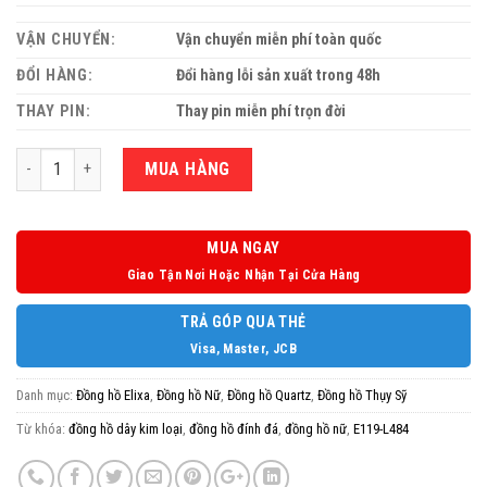
VẬN CHUYỂN:
Vận chuyển miễn phí toàn quốc
ĐỔI HÀNG:
Đổi hàng lỗi sản xuất trong 48h
THAY PIN:
Thay pin miễn phí trọn đời
Số lượng
MUA HÀNG
MUA NGAY
Giao Tận Nơi Hoặc Nhận Tại Cửa Hàng
TRẢ GÓP QUA THẺ
Visa, Master, JCB
Danh mục:
Đồng hồ Elixa
,
Đồng hồ Nữ
,
Đồng hồ Quartz
,
Đồng hồ Thụy Sỹ
Từ khóa:
đồng hồ dây kim loại
,
đồng hồ đính đá
,
đồng hồ nữ
,
E119-L484