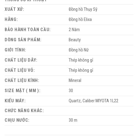
XUẤT XỨ:
Đồng hồ Thụy Sỹ
HÃNG:
Đồng hồ Elixa
BẢO HÀNH TOÀN CẦU:
2 Năm
DÒNG SẢN PHẨM:
Beauty
GIỚI TÍNH:
Đồng hồ Nữ
CHẤT LIỆU DÂY:
Thép không gỉ
CHẤT LIỆU VỎ:
Thép không gỉ
CHẤT LIỆU KÍNH:
Mineral
SIZE MẶT ( MM ):
30
KIỂU MÁY:
Quartz, Caliber MIYOTA 1L22
CHỨC NĂNG KHÁC:
CHỊU NƯỚC:
30 m