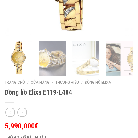
TRANG CHỦ
/
CỬA HÀNG
/
THƯƠNG HIỆU
/
ĐỒNG HỒ ELIXA
Đồng hồ Elixa E119-L484
5,990,000
₫
THÔNG SỐ KĨ THUẬT