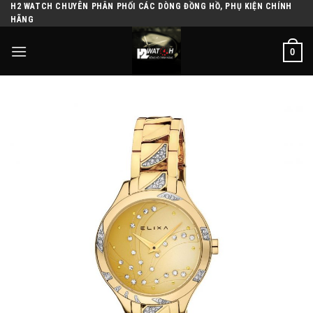
H2 WATCH CHUYÊN PHÂN PHỐI CÁC DÒNG ĐỒNG HỒ, PHỤ KIỆN CHÍNH
Skip
HÃNG
to
content
0