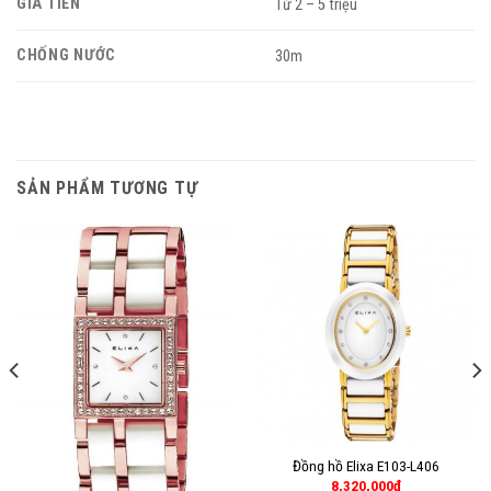
GIÁ TIỀN
Từ 2 – 5 triệu
CHỐNG NƯỚC
30m
SẢN PHẨM TƯƠNG TỰ
Đồng hồ Elixa E103-L406
8,320,000
₫