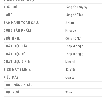
XUẤT XỨ:
Đồng hồ Thụy Sỹ
HÃNG:
Đồng hồ Elixa
BẢO HÀNH TOÀN CẦU:
2 Năm
DÒNG SẢN PHẨM:
Finesse
GIỚI TÍNH:
Đồng hồ Nữ
CHẤT LIỆU DÂY:
Thép không gỉ
CHẤT LIỆU VỎ:
Thép không gỉ
CHẤT LIỆU KÍNH:
Mineral
SIZE MẶT ( MM ):
42 x 15
KIỂU MÁY:
Quartz
CHỨC NĂNG KHÁC:
CHỊU NƯỚC:
30 m