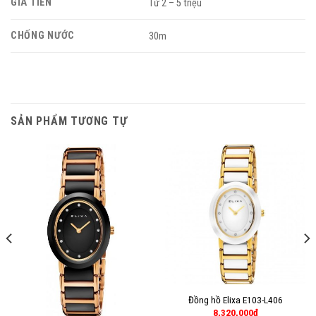
GIÁ TIỀN
Từ 2 – 5 triệu
CHỐNG NƯỚC
30m
SẢN PHẨM TƯƠNG TỰ
Đồng hồ Elixa E103-L406
8,320,000
₫