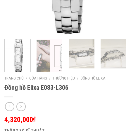
TRANG CHỦ
/
CỬA HÀNG
/
THƯƠNG HIỆU
/
ĐỒNG HỒ ELIXA
Đồng hồ Elixa E083-L306
4,320,000
₫
THÔNG SỐ KĨ THUẬT