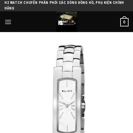
H2 WATCH CHUYÊN PHÂN PHỐI CÁC DÒNG ĐỒNG HỒ, PHỤ KIỆN CHÍNH
Skip
HÃNG
to
content
0