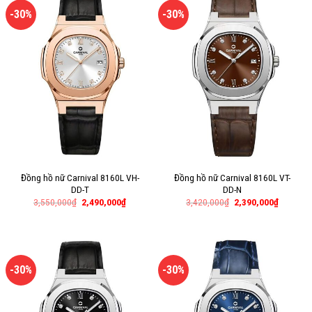
-30%
-30%
Đồng hồ nữ Carnival 8160L VH-
Đồng hồ nữ Carnival 8160L VT-
DD-T
DD-N
3,550,000
₫
2,490,000
₫
3,420,000
₫
2,390,000
₫
-30%
-30%