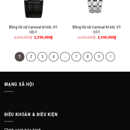
Đồng hồ nữ Carnival 8160L VT-
Đồng hồ nữ Carnival 8160L VT-
DD-T
DT-T
3,420,000
₫
2,390,000
₫
3,420,000
₫
2,390,000
₫
1
2
3
4
…
7
8
9
MẠNG XÃ HỘI
ĐIỀU KHOẢN & ĐIỀU KIỆN