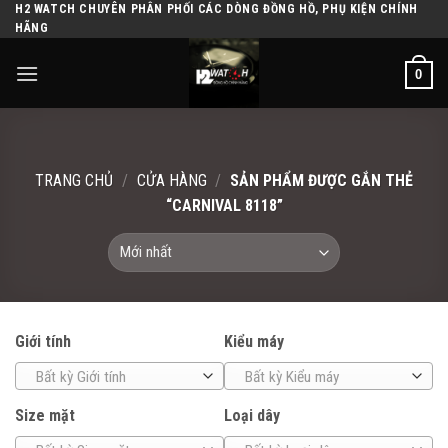
H2 WATCH CHUYÊN PHÂN PHỐI CÁC DÒNG ĐỒNG HỒ, PHỤ KIỆN CHÍNH
Skip
HÃNG
to
content
0
TRANG CHỦ
/
CỬA HÀNG
/
SẢN PHẨM ĐƯỢC GẮN THẺ
“CARNIVAL 8118”
Giới tính
Kiểu máy
Bất kỳ Giới tính
Bất kỳ Kiểu máy
Size mặt
Loại dây