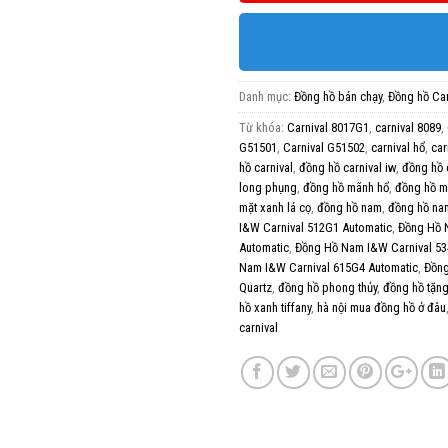
Danh mục:
Đồng hồ bán chạy
,
Đồng hồ Car
Từ khóa:
Carnival 8017G1
,
carnival 8089
,
G51501
,
Carnival G51502
,
carnival hổ
,
car
hồ carnival
,
đồng hồ carnival iw
,
đồng hồ 
long phụng
,
đồng hồ mãnh hổ
,
đồng hồ m
mặt xanh lá cọ
,
đồng hồ nam
,
đồng hồ nam
I&W Carnival 512G1 Automatic
,
Đồng Hồ 
Automatic
,
Đồng Hồ Nam I&W Carnival 53
Nam I&W Carnival 615G4 Automatic
,
Đồng
Quartz
,
đồng hồ phong thủy
,
đồng hồ tặn
hồ xanh tiffany
,
hà nội mua đồng hồ ở đâu
carnival