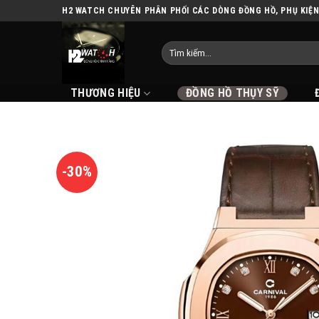
Skip
H2 WATCH CHUYÊN PHÂN PHỐI CÁC DÒNG ĐỒNG HỒ, PHỤ KIỆ
to
content
THƯƠNG HIỆU
ĐỒNG HỒ THỤY SỸ
-30%