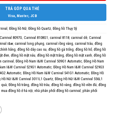
TRẢ GÓP QUA THẺ
Visa, Master, JCB
nival
,
Đồng hồ Nữ
,
Đồng hồ Quartz
,
Đồng hồ Thụy Sỹ
Carnival 8097G
,
Carnival 8108G1
,
carnival 8118
,
carnival dê
,
Carnival
nival i&w
,
carnival long phụng
,
carnival rồng vàng
,
carnival trâu
,
đồng
chính hãng
,
đồng hồ dây cao su
,
đồng hồ gà trống
,
đồng hồ hổ
,
đồng hồ
ặt đen
,
đồng hồ mặt nâu
,
đồng hồ mặt trắng
,
đồng hồ mặt xanh
,
đồng hồ
 carinval
,
Đồng Hồ Nam I&W Carnival 509G1 Automatic
,
Đồng Hồ Nam
Nam I&W Carnival 529G1 Automatic
,
Đồng Hồ Nam I&W Carnival 529G3
4G2 Automatic
,
Đồng Hồ Nam I&W Carnival 541G1 Automatic
,
Đồng Hồ
 Hồ Nữ I&W Carnival 3011L1 Quartz
,
Đồng Hồ Nữ I&W Carnival 556L1
g quà
,
Đồng hồ trắng
,
đồng hồ trâu
,
đồng hồ vàng
,
đồng hồ viền đá
,
đồng
,
mua đồng hồ ở hà nội
,
nhà phân phối đồng hồ carnival
,
phân phối