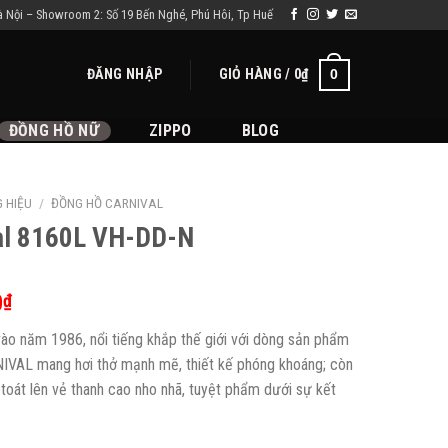
à Nội – Showroom 2: Số 19 Bến Nghé, Phú Hôi, Tp Huế
ĐĂNG NHẬP
GIỎ HÀNG /
0
₫
0
ĐỒNG HỒ NỮ
ZIPPO
BLOG
 HIỆU
/
ĐỒNG HỒ CARNIVAL
al 8160L VH-DD-N
0
₫
o năm 1986, nổi tiếng khắp thế giới với dòng sản phẩm
NIVAL mang hơi thở mạnh mẽ, thiết kế phóng khoáng; còn
toát lên vẻ thanh cao nho nhã, tuyệt phẩm dưới sự kết