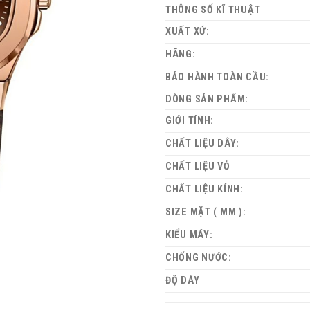
THÔNG SỐ KĨ THUẬT
XUẤT XỨ:
HÃNG:
BẢO HÀNH TOÀN CẦU:
DÒNG SẢN PHẨM:
GIỚI TÍNH:
CHẤT LIỆU DÂY:
CHẤT LIỆU VỎ
CHẤT LIỆU KÍNH:
SIZE MẶT ( MM ):
KIỂU MÁY:
CHỐNG NƯỚC:
ĐỘ DÀY