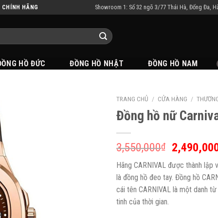
Showroom 1: Số 32 ngõ 3/77 Thái Hà, Đống Đa, H
N CHÍNH HÃNG
ĐỒNG HỒ ĐỨC
ĐỒNG HỒ NHẬT
ĐỒNG HỒ NAM
TRANG CHỦ
/
CỬA HÀNG
/
THƯƠNG
Đồng hồ nữ Carniv
3,550,000
2,490,00
₫
Hãng CARNIVAL được thành lập và
là đồng hồ đeo tay. Đồng hồ CAR
cái tên CARNIVAL là một danh từ 
tinh của thời gian.