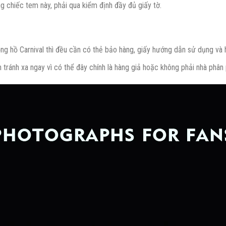
 chiếc tem này, phải qua kiểm định đầy đủ giấy tờ.
ng hồ Carnival thì đều cần có thẻ bảo hàng, giấy hướng dẫn sử dụng và
tránh xa ngay vì có thể đây chính là hàng giả hoặc không phải nhà phân 