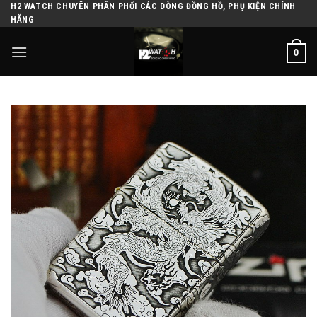
H2 WATCH CHUYÊN PHÂN PHỐI CÁC DÒNG ĐỒNG HỒ, PHỤ KIỆN CHÍNH
Skip
HÃNG
to
content
0