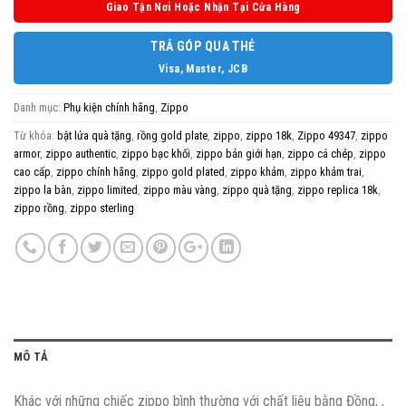
Giao Tận Nơi Hoặc Nhận Tại Cửa Hàng
TRẢ GÓP QUA THẺ
Visa, Master, JCB
Danh mục:
Phụ kiện chính hãng
,
Zippo
Từ khóa:
bật lửa quà tặng
,
rồng gold plate
,
zippo
,
zippo 18k
,
Zippo 49347
,
zippo
armor
,
zippo authentic
,
zippo bạc khối
,
zippo bản giới hạn
,
zippo cá chép
,
zippo
cao cấp
,
zippo chính hãng
,
zippo gold plated
,
zippo khảm
,
zippo khảm trai
,
zippo la bàn
,
zippo limited
,
zippo màu vàng
,
zippo quà tặng
,
zippo replica 18k
,
zippo rồng
,
zippo sterling
MÔ TẢ
Khác với những chiếc zippo bình thường với chất liệu bằng Đồng, ,