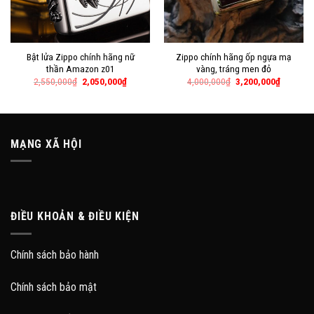
Bật lửa Zippo chính hãng nữ
Zippo chính hãng ốp ngựa mạ
thần Amazon z01
vàng, tráng men đỏ
2,550,000
₫
2,050,000
₫
4,000,000
₫
3,200,000
₫
MẠNG XÃ HỘI
ĐIỀU KHOẢN & ĐIỀU KIỆN
Chính sách bảo hành
Chính sách bảo mật