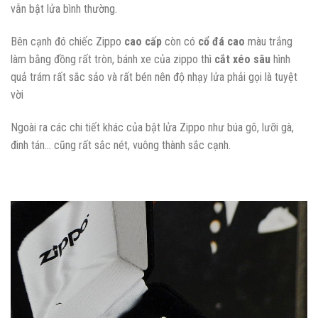
vẫn bật lửa bình thường.
Bên cạnh đó chiếc Zippo
cao cấp
còn có
cổ đá cao
màu trắng
làm bằng đồng rất tròn, bánh xe của zippo thì
cắt xéo sâu
hình
quả trám rất sắc sảo và rất bén nên độ nhạy lửa phải gọi là tuyệt
vời
Ngoài ra các chi tiết khác của bật lửa Zippo như búa gõ, lưỡi gà,
đinh tán… cũng rất sắc nét, vuông thành sắc cạnh.