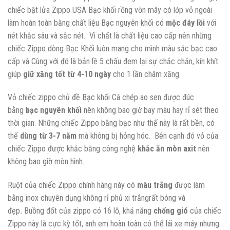
chiếc bật lửa Zippo USA Bạc khối rồng vờn mây có lớp vỏ ngoài
làm hoàn toàn bằng chất liệu Bạc nguyên khối có
mộc đáy lồi
với
nét khắc sâu và sắc nét. Vì chất là chất liệu cao cấp nên những
chiếc Zippo dòng Bạc Khối luôn mang cho mình màu sắc bạc cao
cấp và Cùng với đó là bản lề 5 chấu đem lại sự chắc chắn, kín khít
giúp
giữ xăng tốt từ 4-10 ngày
cho 1 lần châm xăng.
Vỏ chiếc zippo chủ đề Bạc khối Cá chép ao sen được đúc
bằng
bạc nguyên khối
nên không bao giờ bay màu hay rỉ sét theo
thời gian. Những chiếc Zippo bằng bạc như thế này là rất bền, có
thể
dùng từ 3-7 năm
mà không bị hỏng hóc. Bên cạnh đó vỏ của
chiếc Zippo được khắc bằng công nghệ
khắc ăn mòn axit
nên
không bao giờ mòn hình.
Ruột của chiếc Zippo chính hãng này có
màu trắng
được làm
bằng inox chuyên dụng không rỉ phủ xi trắngrất bóng và
đẹp
.
Buồng đốt của zippo có 16 lỗ, khả năng
chống gió
của chiếc
Zippo này là cực kỳ tốt, anh em hoàn toàn có thể lái xe máy nhưng