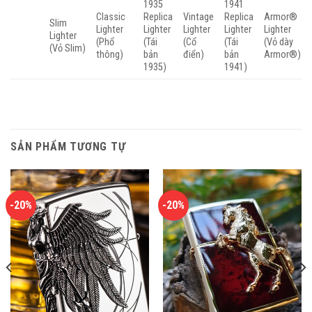
1935
1941
Classic
Replica
Vintage
Replica
Armor®
Slim
Lighter
Lighter
Lighter
Lighter
Lighter
Lighter
(Phổ
(Tái
(Cổ
(Tái
(Vỏ dày
(Vỏ Slim)
thông)
bản
điển)
bản
Armor®)
1935)
1941)
SẢN PHẨM TƯƠNG TỰ
-20%
-20%