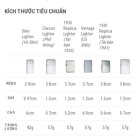
KÍCH THƯỚC TIÊU CHUẨN
1935
1941
Classic
Replica
Vintage
Slim
Replica
Lighter
Lighter
Lighter
Lighter
Lighter
(Phổ
(Tái
(Cổ
(Vỏ Slim)
(Tái bản
thông)
bản
điển)
1941)
1935)
RỘNG
2.9cm
3.8cm
3.7cm
3.7cm
3.8cm
3.8cm
DÀY
0.97cm
1.2cm
1.2cm
1.2cm
1.2cm
1.2cm
CAO
6cm
5.7cm
5.2cm
6.0cm
5.6cm
5.7cm
TRỌNG
42g
57g
57g
57g
57g
57g
LƯỢNG