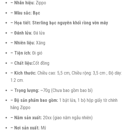
– Nhãn hiệu:
Zippo
– Màu sắc: Bạc
– Họa tiết: Sterling bạc nguyên khối rồng vờn mây
– Đánh lửa:
Đá lửa
– Nhiên liệu:
Xăng
– Tiện ích:
Đi gió
– Chất liệu:
Cốt đồng
– Kích thước:
Chiều cao: 5,5 cm, Chiều rộng: 3,5 cm ; Độ dày:
1.2 cm.
– Trọng lượng:
~70g (Chưa bao gồm bao bì)
– Bộ sản phẩm bao gồm:
1 bật lửa, 1 bộ hộp giấy tờ chính
hãng Zippo
– Năm sản xuất:
20xx (giao năm ngẫu nhiên)
– Nơi sản xuất:
Mỹ