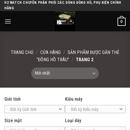
H2 WATCH CHUYÊN PHÂN PHỐI CÁC DÒNG ĐỒNG HỒ, PHỤ KIỆN CHÍNH
Skip
HÃNG
to
content
0
TRANG CHỦ
/
CỬA HÀNG
/
SẢN PHẨM ĐƯỢC GẮN THẺ
“ĐỒNG HỒ TRÂU”
/
TRANG 2
Giới tính
Kiểu máy
Bất kỳ Giới tính
Bất kỳ Kiểu máy
Size mặt
Loại dây