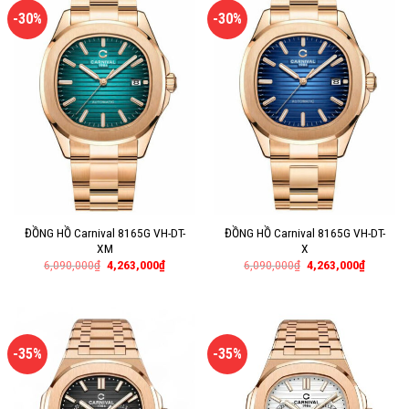
-30%
-30%
ĐỒNG HỒ Carnival 8165G VH-DT-
ĐỒNG HỒ Carnival 8165G VH-DT-
XM
X
6,090,000
₫
4,263,000
₫
6,090,000
₫
4,263,000
₫
-35%
-35%