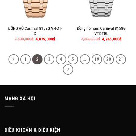
ĐỒNG HỒ Carnival 8158G VH-DT-
Đồng hồ nam Carnival 8158G
X
VT-DT-BL
7,500,000
₫
4,875,000
₫
7,300,000
₫
4,745,000
₫
1
2
3
4
5
…
19
20
21
MẠNG XÃ HỘI
ĐIỀU KHOẢN & ĐIỀU KIỆN