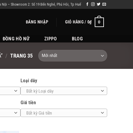
à Nội – Showroom 2: Số 19 Bến Nghé, Phú Hôi, Tp Huế
ĐĂNG NHẬP
GIỎ HÀNG /
0
₫
0
ĐỒNG HỒ NỮ
ZIPPO
BLOG
”
/
TRANG 35
Loại dây
Bất kỳ Loại dây
Giá tiền
Bất kỳ Giá tiền