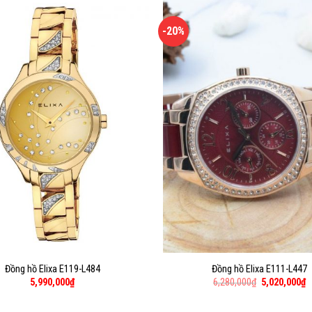
-20%
Đồng hồ Elixa E119-L484
Đồng hồ Elixa E111-L447
5,990,000
₫
6,280,000
₫
5,020,000
₫