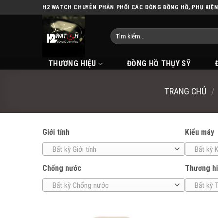
Skip
H2 WATCH CHUYÊN PHÂN PHỐI CÁC DÒNG ĐỒNG HỒ, PHỤ KIỆ
to
content
THƯƠNG HIỆU
ĐỒNG HỒ THỤY SỸ
TRANG CHỦ
/
Giới tính
Kiểu máy
Bất kỳ Giới tính
Bất kỳ 
Chống nước
Thương h
Bất kỳ Chống nước
Bất kỳ 