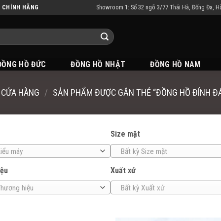
Showroom 1: Số 32 ngõ 3/77 Thái Hà, Đống Đa, H
N CHÍNH HÃNG
ĐỒNG HỒ ĐỨC
ĐỒNG HỒ NHẬT
ĐỒNG HỒ NAM
CỬA HÀNG
/
SẢN PHẨM ĐƯỢC GẮN THẺ “ĐỒNG HỒ ĐÍNH ĐÁ
Size mặt
Kiểu máy
Bất kỳ Size mặt
iệu
Xuất xứ
Thương hiệu
Bất kỳ Xuất xứ