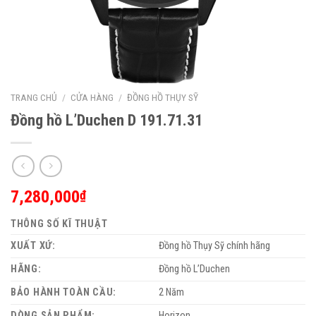
TRANG CHỦ
/
CỬA HÀNG
/
ĐỒNG HỒ THỤY SỸ
Đồng hồ L’Duchen D 191.71.31
7,280,000
₫
THÔNG SỐ KĨ THUẬT
XUẤT XỨ:
Đồng hồ Thụy Sỹ chính hãng
HÃNG:
Đồng hồ L’Duchen
BẢO HÀNH TOÀN CẦU:
2 Năm
DÒNG SẢN PHẨM:
Horizon