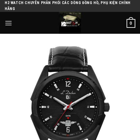
H2 WATCH CHUYÊN PHÂN PHỐI CÁC DÒNG ĐỒNG HỒ, PHỤ KIỆN CHÍNH
Skip
HÃNG
to
content
0