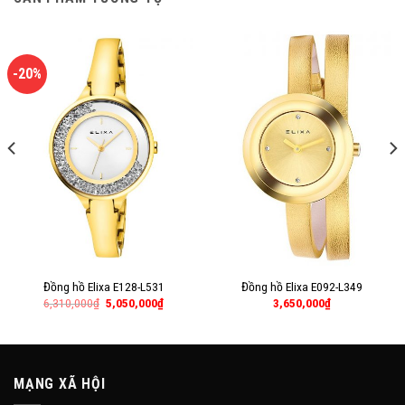
-20%
Đồng hồ Elixa E128-L531
Đồng hồ Elixa E092-L349
6,310,000
₫
5,050,000
₫
3,650,000
₫
MẠNG XÃ HỘI