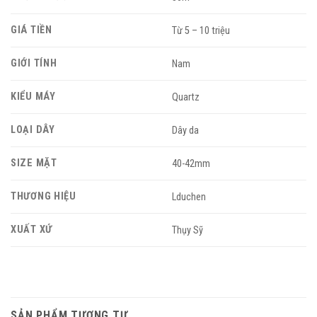
GIÁ TIỀN
Từ 5 – 10 triệu
GIỚI TÍNH
Nam
KIỂU MÁY
Quartz
LOẠI DÂY
Dây da
SIZE MẶT
40-42mm
THƯƠNG HIỆU
Lduchen
XUẤT XỨ
Thụy Sỹ
SẢN PHẨM TƯƠNG TỰ