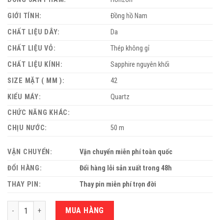
GIỚI TÍNH:
Đồng hồ Nam
CHẤT LIỆU DÂY:
Da
CHẤT LIỆU VỎ:
Thép không gỉ
CHẤT LIỆU KÍNH:
Sapphire nguyên khối
SIZE MẶT ( MM ):
42
KIỂU MÁY:
Quartz
CHỨC NĂNG KHÁC:
CHỊU NƯỚC:
50 m
VẬN CHUYỂN:
Vận chuyển miễn phí toàn quốc
ĐỔI HÀNG:
Đổi hàng lỗi sản xuất trong 48h
THAY PIN:
Thay pin miễn phí trọn đời
Số lượng
MUA HÀNG