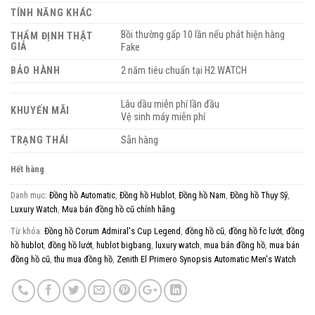
TÍNH NĂNG KHÁC
Bồi thường gấp 10 lần nếu phát hiện hàng
THẨM ĐỊNH THẬT
GIẢ
Fake
BẢO HÀNH
2 năm tiêu chuẩn tại H2 WATCH
Lâu dầu miễn phí lần đầu
KHUYẾN MÃI
Vệ sinh máy miễn phí
TRẠNG THÁI
Sẵn hàng
Hết hàng
Danh mục:
Đồng hồ Automatic
,
Đồng hồ Hublot
,
Đồng hồ Nam
,
Đồng hồ Thụy Sỹ
,
Luxury Watch
,
Mua bán đồng hồ cũ chính hãng
Từ khóa:
Đồng hồ Corum Admiral's Cup Legend
,
đồng hồ cũ
,
đồng hồ fc lướt
,
đồng
hồ hublot
,
đồng hồ lướt
,
hublot bigbang
,
luxury watch
,
mua bán đồng hồ
,
mua bán
đồng hồ cũ
,
thu mua đồng hồ
,
Zenith El Primero Synopsis Automatic Men's Watch