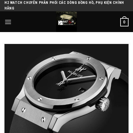
H2 WATCH CHUYÊN PHÂN PHỐI CÁC DÒNG ĐỒNG HỒ, PHỤ KIỆN CHÍNH
Skip
HÃNG
to
content
0