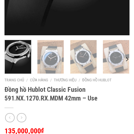
TRANG CHỦ
/
CỬA HÀNG
/
THƯƠNG HIỆU
/
ĐỒNG HỒ HUBLOT
Đồng hồ Hublot Classic Fusion
591.NX.1270.RX.MDM 42mm – Use
135,000,000
₫