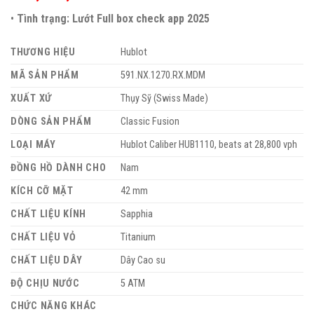
•
Tình trạng: Lướt Full box check app 2025
THƯƠNG HIỆU
Hublot
MÃ SẢN PHẨM
591.NX.1270.RX.MDM
XUẤT XỨ
Thụy Sỹ (Swiss Made)
DÒNG SẢN PHẨM
Classic Fusion
LOẠI MÁY
Hublot Caliber HUB1110, beats at 28,800 vph
ĐỒNG HỒ DÀNH CHO
Nam
KÍCH CỠ MẶT
42 mm
CHẤT LIỆU KÍNH
Sapphia
CHẤT LIỆU VỎ
Titanium
CHẤT LIỆU DÂY
Dây Cao su
ĐỘ CHỊU NƯỚC
5 ATM
CHỨC NĂNG KHÁC