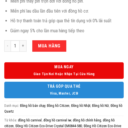
Miễn phí thay pin trọn đời với đồng hồ pin.
Miễn phí lau dầu lần đầu tiên với đồng hồ cơ.
Hỗ trợ thanh toán trả góp qua thẻ tín dụng với 0% lãi suất
Giảm ngay 5% cho lần mua hàng tiếp theo
Số lượng
MUA HÀNG
MUA NGAY
Giao Tận Nơi Hoặc Nhận Tại Cửa Hàng
TRẢ GÓP QUA THẺ
Visa, Master, JCB
Danh mục:
Đồng hồ bán chạy
,
Đồng hồ Citizen
,
Đồng hồ Nhật
,
Đồng hồ Nữ
,
Đồng hồ
Quartz
Từ khóa:
đồng hồ carnival
,
đồng hồ carnival iw
,
đồng hồ chính hãng
,
đồng hồ
citizen
,
Đồng Hồ Citizen Eco-Drive Crystal EM0844-58D
,
Đồng Hồ Citizen Eco-Drive