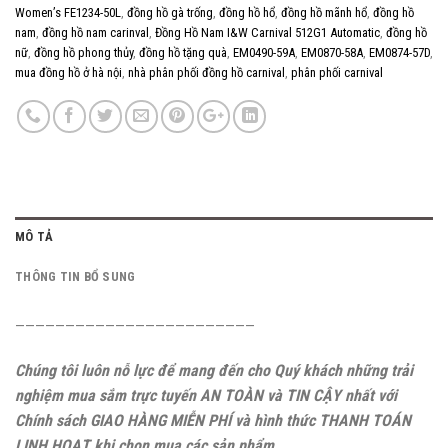
Women’s FE1234-50L
,
đồng hồ gà trống
,
đồng hồ hổ
,
đồng hồ mãnh hổ
,
đồng hồ
nam
,
đồng hồ nam carinval
,
Đồng Hồ Nam I&W Carnival 512G1 Automatic
,
đồng hồ
nữ
,
đồng hồ phong thủy
,
đồng hồ tặng quà
,
EM0490-59A
,
EM0870-58A
,
EM0874-57D
,
mua đồng hồ ở hà nội
,
nhà phân phối đồng hồ carnival
,
phân phối carnival
MÔ TẢ
THÔNG TIN BỔ SUNG
————————————————————————
Chúng tôi luôn nỗ lực để mang đến cho Quý khách những trải
nghiệm mua sắm trực tuyến AN TOÀN và TIN CẬY nhất với
Chính sách GIAO HÀNG MIỄN PHÍ và hình thức THANH TOÁN
LINH HOẠT khi chọn mua các sản phẩm.