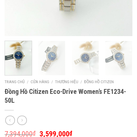
TRANG CHỦ
/
CỬA HÀNG
/
THƯƠNG HIỆU
/
ĐỒNG HỒ CITIZEN
Đồng Hồ Citizen Eco-Drive Women’s FE1234-
50L
7,394,000
3,599,000
₫
₫