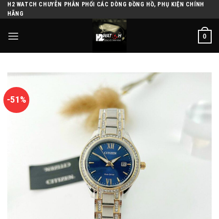
H2 WATCH CHUYÊN PHÂN PHỐI CÁC DÒNG ĐỒNG HỒ, PHỤ KIỆN CHÍNH
Skip
HÃNG
to
content
0
-51%