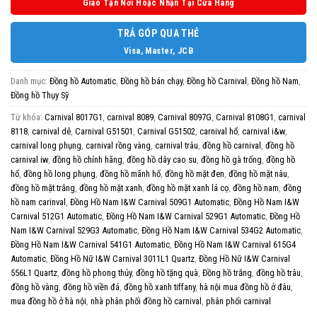
Giao Tận Nơi Hoặc Nhận Tại Cửa Hàng
TRẢ GÓP QUA THẺ
Visa, Master, JCB
Danh mục:
Đồng hồ Automatic
,
Đồng hồ bán chạy
,
Đồng hồ Carnival
,
Đồng hồ Nam
,
Đồng hồ Thụy Sỹ
Từ khóa:
Carnival 8017G1
,
carnival 8089
,
Carnival 8097G
,
Carnival 8108G1
,
carnival
8118
,
carnival dê
,
Carnival G51501
,
Carnival G51502
,
carnival hổ
,
carnival i&w
,
carnival long phụng
,
carnival rồng vàng
,
carnival trâu
,
đồng hồ carnival
,
đồng hồ
carnival iw
,
đồng hồ chính hãng
,
đồng hồ dây cao su
,
đồng hồ gà trống
,
đồng hồ
hổ
,
đồng hồ long phụng
,
đồng hồ mãnh hổ
,
đồng hồ mặt đen
,
đồng hồ mặt nâu
,
đồng hồ mặt trắng
,
đồng hồ mặt xanh
,
đồng hồ mặt xanh lá cọ
,
đồng hồ nam
,
đồng
hồ nam carinval
,
Đồng Hồ Nam I&W Carnival 509G1 Automatic
,
Đồng Hồ Nam I&W
Carnival 512G1 Automatic
,
Đồng Hồ Nam I&W Carnival 529G1 Automatic
,
Đồng Hồ
Nam I&W Carnival 529G3 Automatic
,
Đồng Hồ Nam I&W Carnival 534G2 Automatic
,
Đồng Hồ Nam I&W Carnival 541G1 Automatic
,
Đồng Hồ Nam I&W Carnival 615G4
Automatic
,
Đồng Hồ Nữ I&W Carnival 3011L1 Quartz
,
Đồng Hồ Nữ I&W Carnival
556L1 Quartz
,
đồng hồ phong thủy
,
đồng hồ tặng quà
,
Đồng hồ trắng
,
đồng hồ trâu
,
đồng hồ vàng
,
đồng hồ viền đá
,
đồng hồ xanh tiffany
,
hà nội mua đồng hồ ở đâu
,
mua đồng hồ ở hà nội
,
nhà phân phối đồng hồ carnival
,
phân phối carnival