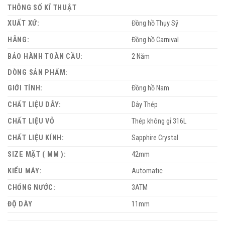
THÔNG SỐ KĨ THUẬT
XUẤT XỨ:
Đồng hồ Thụy Sỹ
HÃNG:
Đồng hồ Carnival
BẢO HÀNH TOÀN CẦU:
2 Năm
DÒNG SẢN PHẨM:
GIỚI TÍNH:
Đồng hồ Nam
CHẤT LIỆU DÂY:
Dây Thép
CHẤT LIỆU VỎ
Thép không gỉ 316L
CHẤT LIỆU KÍNH:
Sapphire Crystal
SIZE MẶT ( MM ):
42mm
KIỂU MÁY:
Automatic
CHỐNG NƯỚC:
3ATM
ĐỘ DÀY
11mm