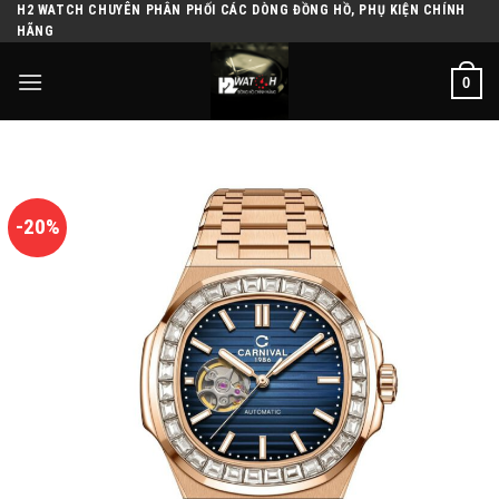
H2 WATCH CHUYÊN PHÂN PHỐI CÁC DÒNG ĐỒNG HỒ, PHỤ KIỆN CHÍNH
Skip
HÃNG
to
content
0
-20%