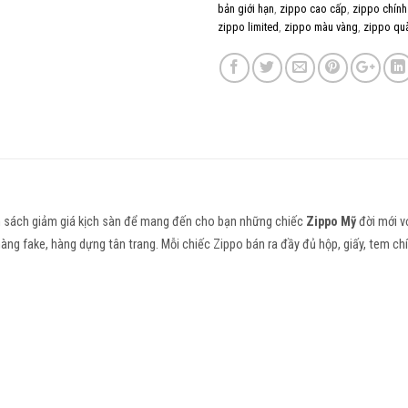
bản giới hạn
,
zippo cao cấp
,
zippo chính
zippo limited
,
zippo màu vàng
,
zippo qu
h sách giảm giá kịch sàn để mang đến cho bạn những chiếc
Zippo Mỹ
đời mới vớ
hàng fake, hàng dựng tân trang. Mỗi chiếc Zippo bán ra đầy đủ hộp, giấy, tem c