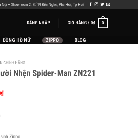
à Nội – Showroom 2: Số 19 Bến Nghé, Phú Hôi, Tp Huế
ĐĂNG NHẬP
GIỎ HÀNG /
0
₫
0
ĐỒNG HỒ NỮ
ZIPPO
BLOG
ỆN CHÍNH HÃNG
gười Nhện Spider-Man ZN221
0
₫
n
 sinh Zippo