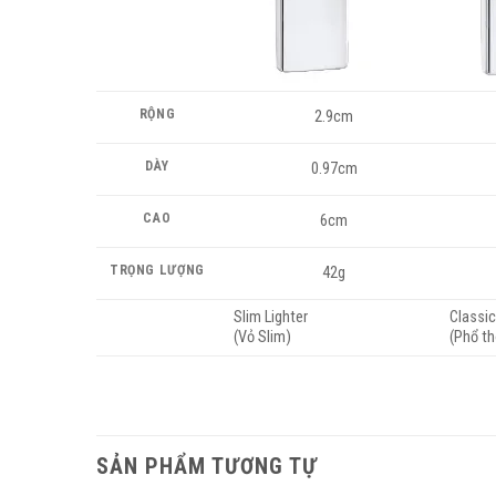
RỘNG
2.9cm
DÀY
0.97cm
CAO
6cm
TRỌNG LƯỢNG
42g
Slim Lighter
Classic
(Vỏ Slim)
(Phổ t
SẢN PHẨM TƯƠNG TỰ