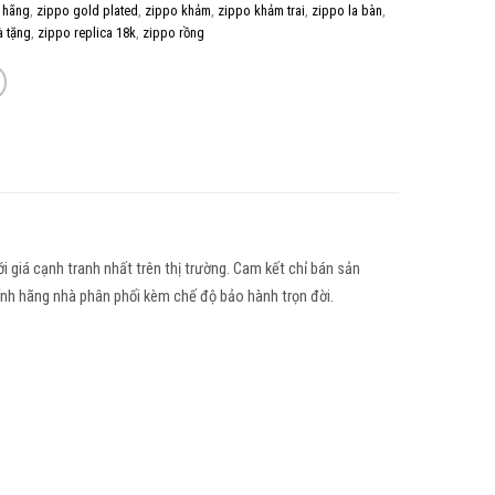
 hãng
,
zippo gold plated
,
zippo khảm
,
zippo khảm trai
,
zippo la bàn
,
à tặng
,
zippo replica 18k
,
zippo rồng
i giá cạnh tranh nhất trên thị trường. Cam kết
chỉ bán
sản
hính hãng nhà phân phối kèm chế độ bảo hành trọn đời.