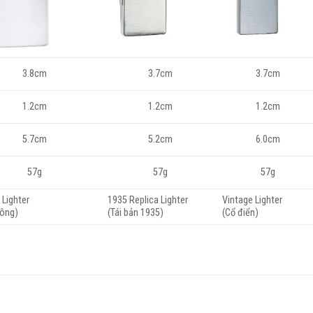
3.8cm
3.7cm
3.7cm
1.2cm
1.2cm
1.2cm
5.7cm
5.2cm
6.0cm
57g
57g
57g
 Lighter
1935 Replica Lighter
Vintage Lighter
hông)
(Tái bản 1935)
(Cổ điển)