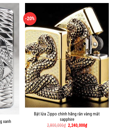
-20%
Bật lửa Zippo chính hãng rắn vàng mắt
sapphire
ng xanh
2,800,000
₫
2,240,000
₫