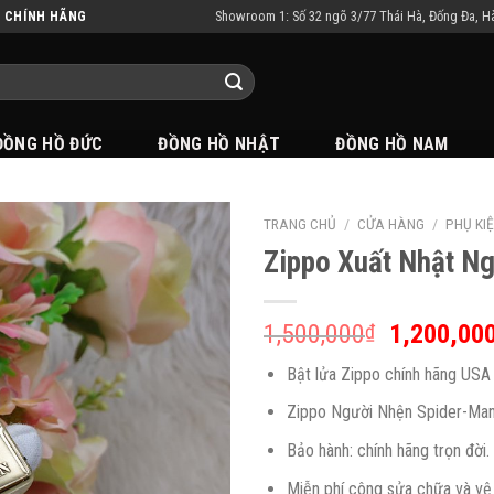
Showroom 1: Số 32 ngõ 3/77 Thái Hà, Đống Đa, H
N CHÍNH HÃNG
ĐỒNG HỒ ĐỨC
ĐỒNG HỒ NHẬT
ĐỒNG HỒ NAM
TRANG CHỦ
/
CỬA HÀNG
/
PHỤ KI
Zippo Xuất Nhật N
1,500,000
1,200,00
₫
Bật lửa Zippo chính hãng USA
Zippo Người Nhện Spider-Ma
Bảo hành: chính hãng trọn đời.
Miễn phí công sửa chữa và vệ