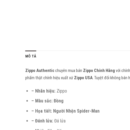
MÔ TẢ
Zippo Authentic
chuyên mua bán
Zippo Chính Hãng
với chín
phẩm thật chính hiệu xuất xứ
Zippo USA
. Tuyệt đối không bán 
– Nhãn hiệu:
Zippo
– Màu sắc: Đồng
– Họa tiết: Người Nhện Spider-Man
– Đánh lửa:
Đá lửa