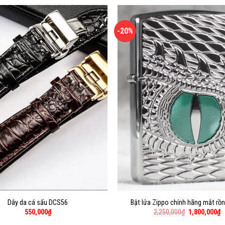
-20%
Dây da cá sấu DCS56
Bật lửa Zippo chính hãng mắt rồ
550,000
₫
2,250,000
₫
1,800,000
₫