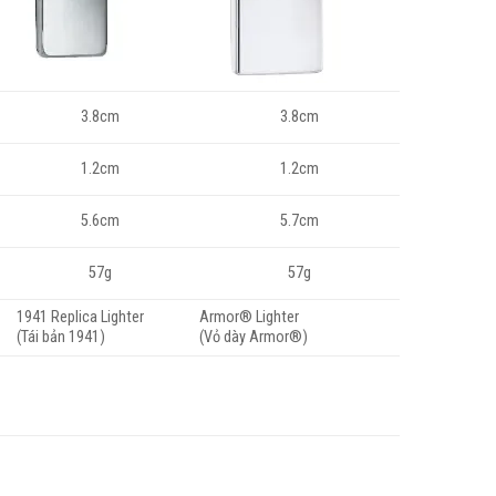
3.8cm
3.8cm
1.2cm
1.2cm
5.6cm
5.7cm
57g
57g
1941 Replica Lighter
Armor® Lighter
(Tái bản 1941)
(Vỏ dày Armor®)