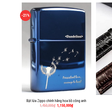
-21%
g, tráng
Bật lửa Zippo chính hãng hoa bồ công anh
1,450,000
₫
1,150,000
₫