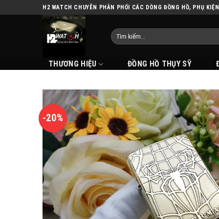
Skip
H2 WATCH CHUYÊN PHÂN PHỐI CÁC DÒNG ĐỒNG HỒ, PHỤ KIỆ
to
content
THƯƠNG HIỆU
ĐỒNG HỒ THỤY SỸ
-20%