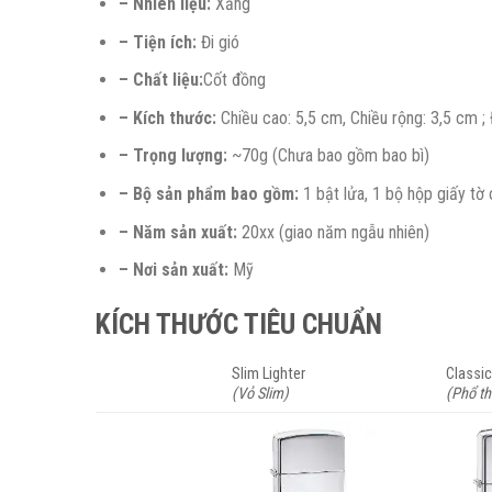
– Nhiên liệu:
Xăng
– Tiện ích:
Đi gió
– Chất liệu:
Cốt đồng
– Kích thước:
Chiều cao: 5,5 cm, Chiều rộng: 3,5 cm ; 
– Trọng lượng:
~70g (Chưa bao gồm bao bì)
– Bộ sản phẩm bao gồm:
1 bật lửa, 1 bộ hộp giấy tờ
– Năm sản xuất:
20xx (giao năm ngẫu nhiên)
– Nơi sản xuất:
Mỹ
KÍCH THƯỚC TIÊU CHUẨN
Slim Lighter
Classic
(Vỏ Slim)
(Phổ t