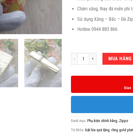
Châm xăng, thay đá miễn phí t
Sử dụng Xăng – Bấc – Đá Zippo
Hotline 0944 883 866
Số lượng
MUA HÀNG
Giao 
Danh mục:
Phụ kiện chính hãng
,
Zippo
Từ khóa:
bật lửa quà tặng
,
rồng gold plat