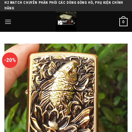
H2 WATCH CHUYÊN PHÂN PHỐI CÁC DÒNG ĐỒNG HỒ, PHỤ KIỆN CHÍNH
Skip
HÃNG
to
content
0
-20%