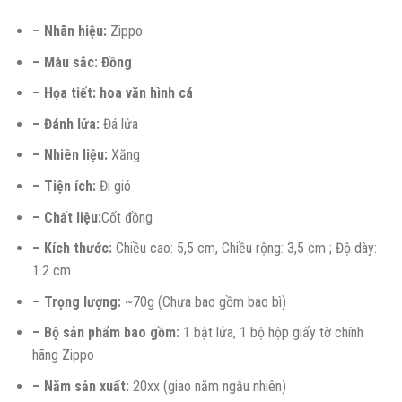
– Nhãn hiệu:
Zippo
– Màu sắc: Đồng
– Họa tiết: hoa văn hình cá
– Đánh lửa:
Đá lửa
– Nhiên liệu:
Xăng
– Tiện ích:
Đi gió
– Chất liệu:
Cốt đồng
– Kích thước:
Chiều cao: 5,5 cm, Chiều rộng: 3,5 cm ; Độ dày:
1.2 cm.
– Trọng lượng:
~70g (Chưa bao gồm bao bì)
– Bộ sản phẩm bao gồm:
1 bật lửa, 1 bộ hộp giấy tờ chính
hãng Zippo
– Năm sản xuất:
20xx (giao năm ngẫu nhiên)