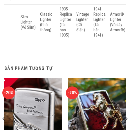
1935
1941
Classic
Replica
Vintage
Replica
Armor®
Slim
Lighter
Lighter
Lighter
Lighter
Lighter
Lighter
(Phổ
(Tái
(Cổ
(Tái
(Vỏ dày
(Vỏ Slim)
thông)
bản
điển)
bản
Armor®)
1935)
1941)
SẢN PHẨM TƯƠNG TỰ
-20%
-20%