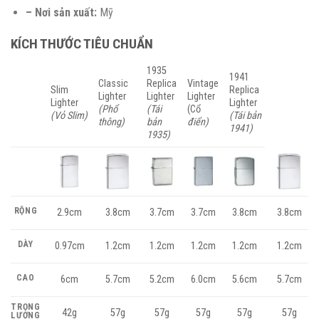
– Nơi sản xuất:
Mỹ
KÍCH THƯỚC TIÊU CHUẨN
1935
1941
Classic
Replica
Vintage
Slim
Replica
Lighter
Lighter
Lighter
Lighter
Lighter
(Phổ
(Tái
(Cổ
(Vỏ Slim)
(Tái bản
thông)
bản
điển)
1941)
1935)
RỘNG
2.9cm
3.8cm
3.7cm
3.7cm
3.8cm
3.8cm
DÀY
0.97cm
1.2cm
1.2cm
1.2cm
1.2cm
1.2cm
CAO
6cm
5.7cm
5.2cm
6.0cm
5.6cm
5.7cm
TRỌNG
42g
57g
57g
57g
57g
57g
LƯỢNG