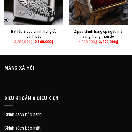
Bật lửa Zippo chính hãng ốp
Zippo chính hãng ốp ngựa mạ
cánh bạc
vàng, tráng men đỏ
3,200,000
₫
2,560,000
₫
4,000,000
₫
3,200,000
₫
MẠNG XÃ HỘI
ĐIỀU KHOẢN & ĐIỀU KIỆN
Chính sách bảo hành
Chính sách bảo mật