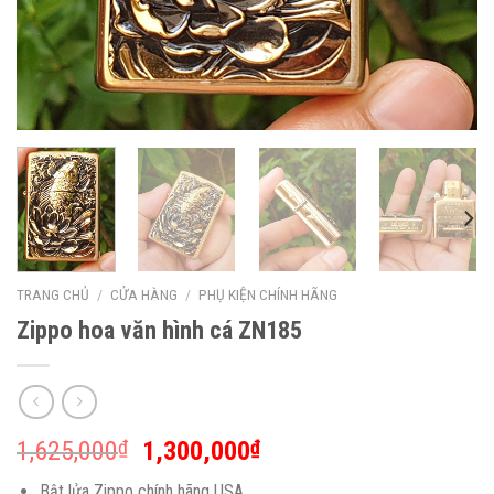
TRANG CHỦ
/
CỬA HÀNG
/
PHỤ KIỆN CHÍNH HÃNG
Zippo hoa văn hình cá ZN185
1,625,000
1,300,000
₫
₫
Bật lửa Zippo chính hãng USA