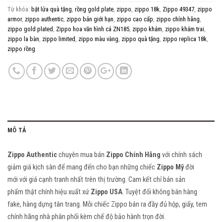
Từ khóa:
bật lửa quà tặng
,
rồng gold plate
,
zippo
,
zippo 18k
,
Zippo 49347
,
zippo
armor
,
zippo authentic
,
zippo bản giới hạn
,
zippo cao cấp
,
zippo chính hãng
,
zippo gold plated
,
Zippo hoa văn hình cá ZN185
,
zippo khảm
,
zippo khảm trai
,
zippo la bàn
,
zippo limited
,
zippo màu vàng
,
zippo quà tặng
,
zippo replica 18k
,
zippo rồng
MÔ TẢ
Zippo Authentic
chuyên mua bán
Zippo Chính Hãng
với chính sách
giảm giá kịch sàn để mang đến cho bạn những chiếc
Zippo Mỹ
đời
mới với giá cạnh tranh nhất trên thị trường. Cam kết
chỉ bán
sản
phẩm thật chính hiệu xuất xứ
Zippo USA
. Tuyệt đối không bán hàng
fake, hàng dựng tân trang. Mỗi chiếc Zippo bán ra đầy đủ hộp, giấy, tem
chính hãng nhà phân phối kèm chế độ bảo hành trọn đời.