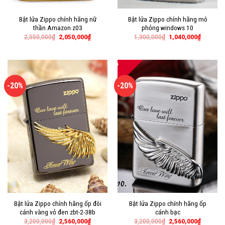
Bật lửa Zippo chính hãng nữ
Bật lửa Zippo chính hãng mô
thần Amazon z03
phỏng windows 10
2,550,000
₫
2,050,000
₫
1,300,000
₫
1,040,000
₫
-20%
-20%
Bật lửa Zippo chính hãng ốp đôi
Bật lửa Zippo chính hãng ốp
cánh vàng vỏ đen zbt-2-38b
cánh bạc
3,200,000
₫
2,560,000
₫
3,200,000
₫
2,560,000
₫