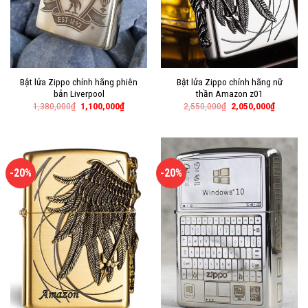
Bật lửa Zippo chính hãng phiên
Bật lửa Zippo chính hãng nữ
bản Liverpool
thần Amazon z01
1,380,000
₫
1,100,000
₫
2,550,000
₫
2,050,000
₫
-20%
-20%