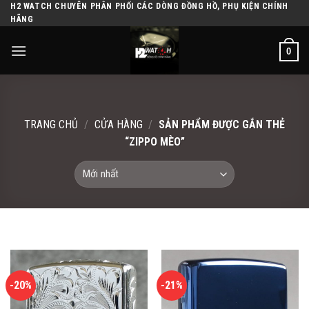
H2 WATCH CHUYÊN PHÂN PHỐI CÁC DÒNG ĐỒNG HỒ, PHỤ KIỆN CHÍNH
Skip
HÃNG
to
content
0
TRANG CHỦ
/
CỬA HÀNG
/
SẢN PHẨM ĐƯỢC GẮN THẺ
“ZIPPO MÈO”
-20%
-21%