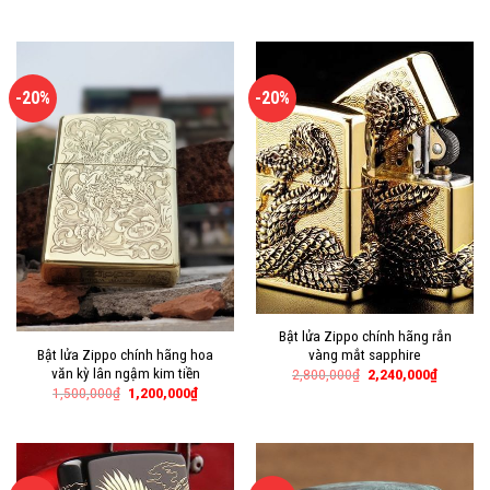
-20%
-20%
Bật lửa Zippo chính hãng rắn
Bật lửa Zippo chính hãng hoa
vàng mắt sapphire
văn kỳ lân ngậm kim tiền
2,800,000
₫
2,240,000
₫
1,500,000
₫
1,200,000
₫