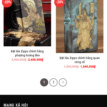
-20%
-20%
Bật lửa Zippo chính hãng
phượng hoàng đen
Bật lửa Zippo chính hãng quan
3,000,000
₫
2,400,000
₫
công cổ
1,300,000
₫
1,040,000
₫
1
2
MẠNG XÃ HỘI