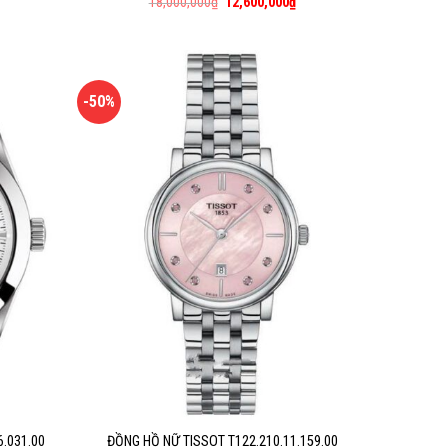
18,000,000
₫
12,600,000
₫
-50%
.031.00
ĐỒNG HỒ NỮ TISSOT T122.210.11.159.00