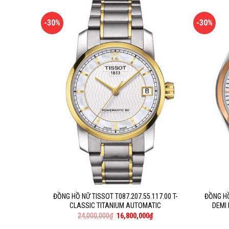
-30%
-30%
ĐỒNG HỒ NỮ TISSOT T087.207.55.117.00 T-
ĐỒNG HỒ
CLASSIC TITANIUM AUTOMATIC
DEMI
24,000,000
₫
16,800,000
₫