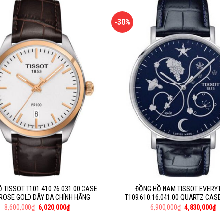
-30%
 TISSOT T101.410.26.031.00 CASE
ĐỒNG HỒ NAM TISSOT EVERY
 ROSE GOLD DÂY DA CHÍNH HÃNG
T109.610.16.041.00 QUARTZ CASE
8,600,000
₫
6,020,000
₫
6,900,000
₫
4,830,000
₫