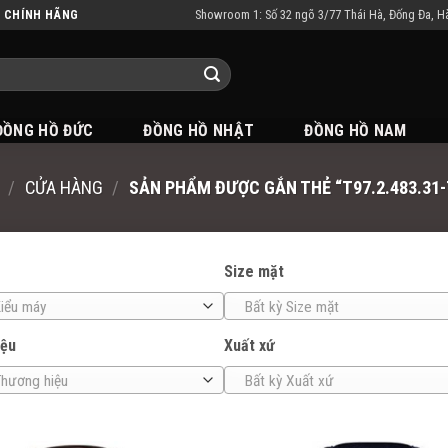
Showroom 1: Số 32 ngõ 3/77 Thái Hà, Đống Đa, H
N CHÍNH HÃNG
ĐỒNG HỒ ĐỨC
ĐỒNG HỒ NHẬT
ĐỒNG HỒ NAM
/
CỬA HÀNG
/
SẢN PHẨM ĐƯỢC GẮN THẺ “T97.2.483.31-
Size mặt
Kiểu máy
Bất kỳ Size mặt
iệu
Xuất xứ
Thương hiệu
Bất kỳ Xuất xứ