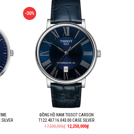
-30%
TIME
ĐỒNG HỒ NAM TISSOT CARSON
 SILVER
T122.407.16.043.00 CASE SILVER
17,500,000
₫
12,250,000
₫