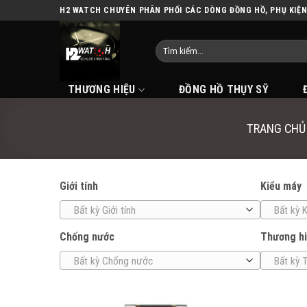
Skip
H2 WATCH CHUYÊN PHÂN PHỐI CÁC DÒNG ĐỒNG HỒ, PHỤ KIỆ
to
content
THƯƠNG HIỆU
ĐỒNG HỒ THỤY SỸ
TRANG CHỦ
Giới tính
Kiểu máy
Bất kỳ Giới tính
Bất kỳ 
Chống nước
Thương h
Bất kỳ Chống nước
Bất kỳ 