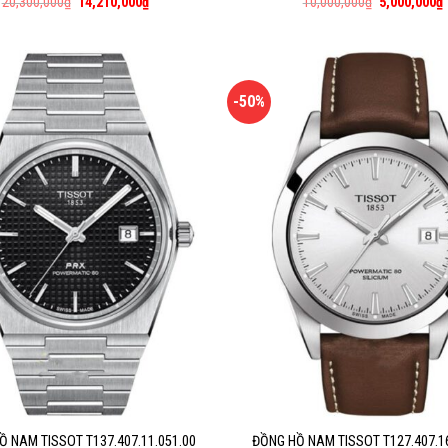
20,300,000
₫
14,210,000
₫
10,000,000
₫
5,000,000
₫
-50%
Ồ NAM TISSOT T137.407.11.051.00
ĐỒNG HỒ NAM TISSOT T127.407.16