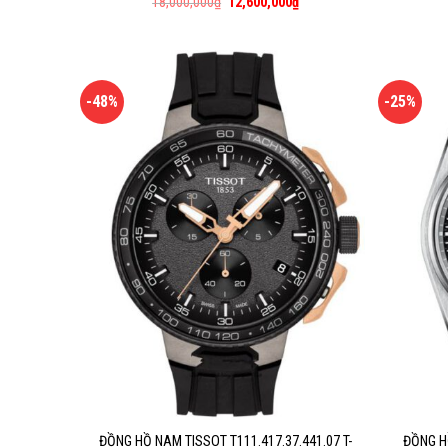
18,000,000
₫
12,600,000
₫
-48%
-25%
ĐỒNG HỒ NAM TISSOT T111.417.37.441.07 T-
ĐỒNG H