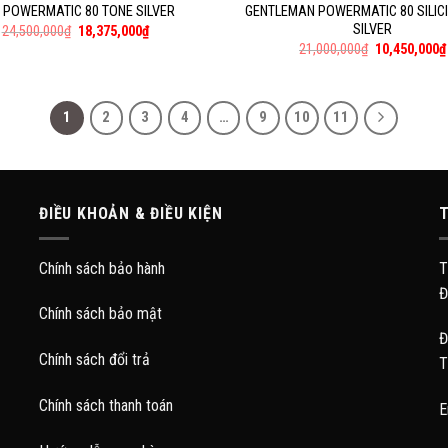
 POWERMATIC 80 TONE SILVER
GENTLEMAN POWERMATIC 80 SILIC
SILVER
24,500,000
₫
18,375,000
₫
21,000,000
₫
10,450,000
₫
1
2
3
4
…
9
10
11
ĐIỀU KHOẢN & ĐIỀU KIỆN
T
Chính sách bảo hành
T
Đ
Chính sách bảo mật
Đ
Chính sách đổi trả
T
Chính sách thanh toán
E