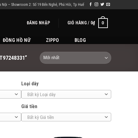
à Nội – Showroom 2: Số 19 Bến Nghé, Phú Hôi, Tp Huế
ĐĂNG NHẬP
GIỎ HÀNG /
0
₫
0
ĐỒNG HỒ NỮ
ZIPPO
BLOG
T97248331”
Loại dây
Bất kỳ Loại dây
Giá tiền
Bất kỳ Giá tiền