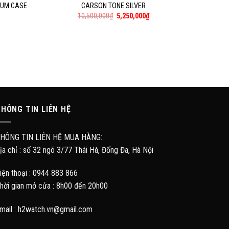
IUM CASE
CARSON TONE SILVER
10,500,000
₫
5,250,000
₫
HÔNG TIN LIÊN HỆ
HÔNG TIN LIÊN HỆ MUA HÀNG:
ịa chỉ : số 32 ngõ 3/77 Thái Hà, Đống Đa, Hà Nội
iện thoại : 0944 883 866
hời gian mở cửa : 8h00 đến 20h00
mail : h2watch.vn@gmail.com