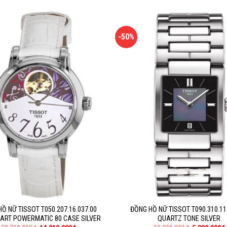
-50%
Ồ NỮ TISSOT T050.207.16.037.00
ĐỒNG HỒ NỮ TISSOT T090.310.11
ART POWERMATIC 80 CASE SILVER
QUARTZ TONE SILVER