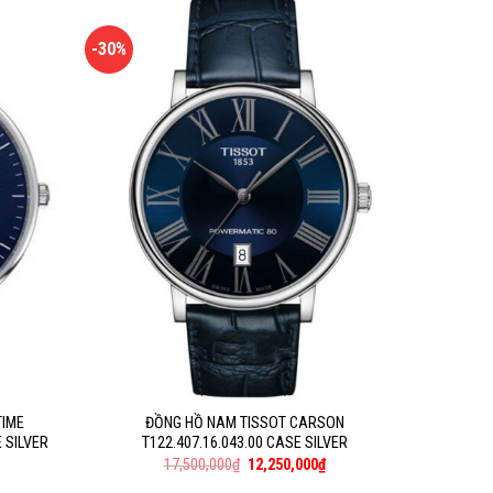
-30%
TIME
ĐỒNG HỒ NAM TISSOT CARSON
 SILVER
T122.407.16.043.00 CASE SILVER
17,500,000
₫
12,250,000
₫