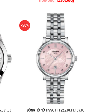
18,000,000
₫
12,600,000
₫
-50%
.031.00
ĐỒNG HỒ NỮ TISSOT T122.210.11.159.00