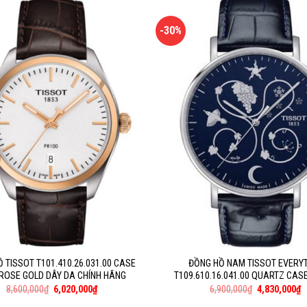
-30%
 TISSOT T101.410.26.031.00 CASE
ĐỒNG HỒ NAM TISSOT EVERY
 ROSE GOLD DÂY DA CHÍNH HÃNG
T109.610.16.041.00 QUARTZ CASE
8,600,000
₫
6,020,000
₫
6,900,000
₫
4,830,000
₫