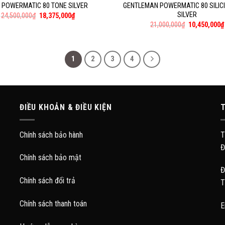
 POWERMATIC 80 TONE SILVER
GENTLEMAN POWERMATIC 80 SILIC
SILVER
24,500,000
₫
18,375,000
₫
21,000,000
₫
10,450,000
₫
1
2
3
4
ĐIỀU KHOẢN & ĐIỀU KIỆN
T
Chính sách bảo hành
T
Đ
Chính sách bảo mật
Đ
Chính sách đổi trả
T
Chính sách thanh toán
E