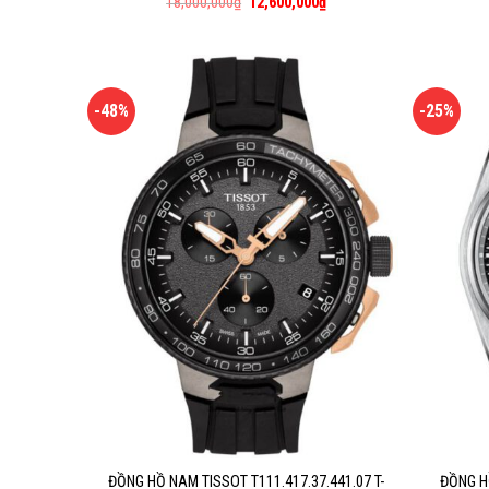
18,000,000
₫
12,600,000
₫
-48%
-25%
ĐỒNG HỒ NAM TISSOT T111.417.37.441.07 T-
ĐỒNG H