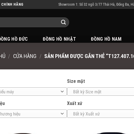
Showroom 1: Số 32 ngõ 3/77 Thái Hà, Đống Đa, H
N CHÍNH HÃNG
ĐỒNG HỒ ĐỨC
ĐỒNG HỒ NHẬT
ĐỒNG HỒ NAM
HỦ
/
CỬA HÀNG
/
SẢN PHẨM ĐƯỢC GẮN THẺ “T127.407.16
Size mặt
Kiểu máy
Bất kỳ Size mặt
iệu
Xuất xứ
Thương hiệu
Bất kỳ Xuất xứ