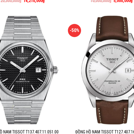
20,300,000
₫
14,210,000
₫
10,000,000
₫
5,000,000
₫
-50%
Ồ NAM TISSOT T137.407.11.051.00
ĐỒNG HỒ NAM TISSOT T127.407.16