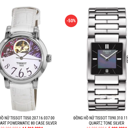
-50%
Ồ NỮ TISSOT T050.207.16.037.00
ĐỒNG HỒ NỮ TISSOT T090.310.11
ART POWERMATIC 80 CASE SILVER
QUARTZ TONE SILVER