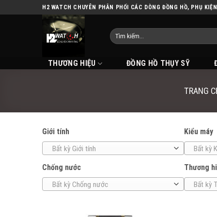
Skip
H2 WATCH CHUYÊN PHÂN PHỐI CÁC DÒNG ĐỒNG HỒ, PHỤ KIỆ
to
content
THƯƠNG HIỆU
ĐỒNG HỒ THỤY SỸ
TRANG C
Giới tính
Kiểu máy
Bất kỳ Giới tính
Bất kỳ 
Chống nước
Thương h
Bất kỳ Chống nước
Bất kỳ 