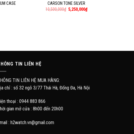
IUM CASE
CARSON TONE SILVER
10,500,000
₫
5,250,000
₫
HÔNG TIN LIÊN HỆ
HÔNG TIN LIÊN HỆ MUA HÀNG:
ịa chỉ : số 32 ngõ 3/77 Thái Hà, Đống Đa, Hà Nội
iện thoại : 0944 883 866
hời gian mở cửa : 8h00 đến 20h00
mail : h2watch.vn@gmail.com