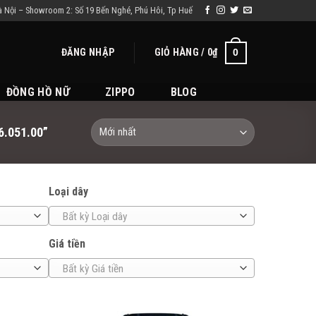
à Nội – Showroom 2: Số 19 Bến Nghé, Phú Hôi, Tp Huế
ĐĂNG NHẬP
GIỎ HÀNG /
0
₫
0
ĐỒNG HỒ NỮ
ZIPPO
BLOG
.051.00”
Loại dây
Bất kỳ Loại dây
Giá tiền
Bất kỳ Giá tiền