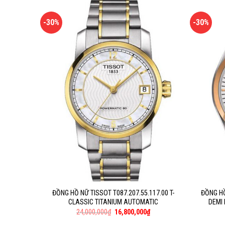
-30%
-30%
ĐỒNG HỒ NỮ TISSOT T087.207.55.117.00 T-
ĐỒNG HỒ
CLASSIC TITANIUM AUTOMATIC
DEMI
24,000,000
₫
16,800,000
₫