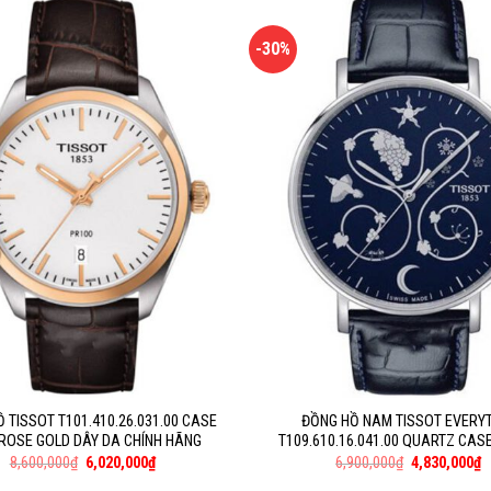
-30%
 TISSOT T101.410.26.031.00 CASE
ĐỒNG HỒ NAM TISSOT EVERY
 ROSE GOLD DÂY DA CHÍNH HÃNG
T109.610.16.041.00 QUARTZ CASE
8,600,000
₫
6,020,000
₫
6,900,000
₫
4,830,000
₫