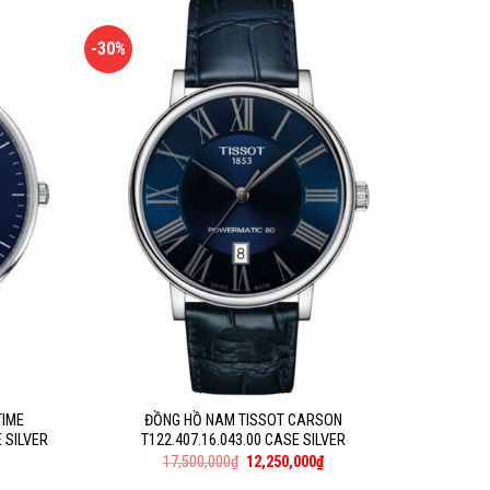
-30%
TIME
ĐỒNG HỒ NAM TISSOT CARSON
 SILVER
T122.407.16.043.00 CASE SILVER
17,500,000
₫
12,250,000
₫