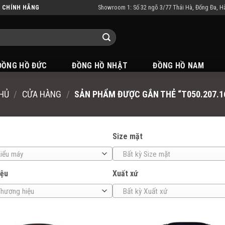
Showroom 1: Số 32 ngõ 3/77 Thái Hà, Đống Đa, H
N CHÍNH HÃNG
ĐỒNG HỒ ĐỨC
ĐỒNG HỒ NHẬT
ĐỒNG HỒ NAM
HỦ
/
CỬA HÀNG
/
SẢN PHẨM ĐƯỢC GẮN THẺ “T050.207.16
Size mặt
Kiểu máy
Bất kỳ Size mặt
iệu
Xuất xứ
Thương hiệu
Bất kỳ Xuất xứ