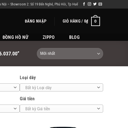
à Nội – Showroom 2: Số 19 Bến Nghé, Phú Hôi, Tp Huế
ĐĂNG NHẬP
GIỎ HÀNG /
0
₫
0
ĐỒNG HỒ NỮ
ZIPPO
BLOG
.037.00”
Loại dây
Bất kỳ Loại dây
Giá tiền
Bất kỳ Giá tiền