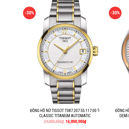
-30%
-30%
ĐỒNG HỒ NỮ TISSOT T087.207.55.117.00 T-
ĐỒNG HỒ
CLASSIC TITANIUM AUTOMATIC
DEMI
24,000,000
₫
16,800,000
₫