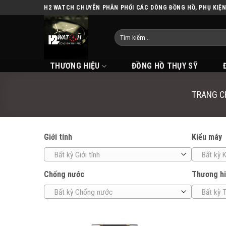
Skip
H2 WATCH CHUYÊN PHÂN PHỐI CÁC DÒNG ĐỒNG HỒ, PHỤ KIỆ
to
content
THƯƠNG HIỆU
ĐỒNG HỒ THỤY SỸ
TRANG C
Giới tính
Kiểu máy
Bất kỳ Giới tính
Bất kỳ 
Chống nước
Thương h
Bất kỳ Chống nước
Bất kỳ 