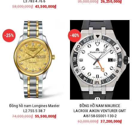
L3.783.4.76.6
35,000,000
₫
26,250,000
₫
58,000,000
₫
43,500,000
₫
-25%
-40%
Đồng hồ nam Longines Master
ĐỒNG HỒ NAM MAURICE
L2.755.5.38.7
LACROIX AIKON VENTURER GMT
AI6158-SS001-130-2
74,000,000
₫
55,500,000
₫
62,000,000
₫
37,200,000
₫