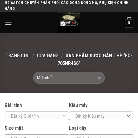
H2 WATCH CHUYÊN PHÂN PHỐI CÁC DÒNG ĐỒNG HỒ, PHỤ KIỆN CHÍNH
Skip
HÃNG
to
content
0
TRANG CHỦ
/
CỬA HÀNG
/
SẢN PHẨM ĐƯỢC GẮN THẺ “FC-
705NR4S6”
Giới tính
Kiểu máy
Bất kỳ Giới tính
Bất kỳ Kiểu máy
Size mặt
Loại dây