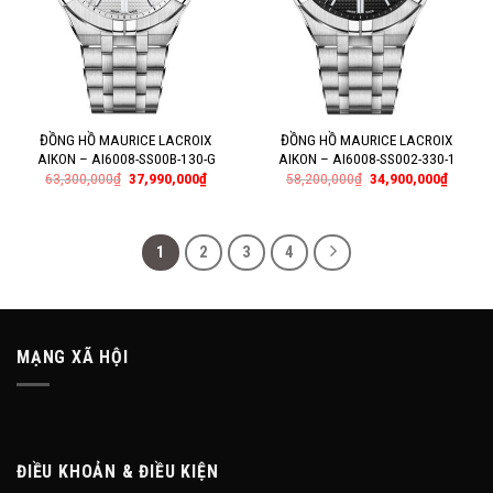
ĐỒNG HỒ MAURICE LACROIX
ĐỒNG HỒ MAURICE LACROIX
AIKON – AI6008-SS00B-130-G
AIKON – AI6008-SS002-330-1
63,300,000
₫
37,990,000
₫
58,200,000
₫
34,900,000
₫
1
2
3
4
MẠNG XÃ HỘI
ĐIỀU KHOẢN & ĐIỀU KIỆN