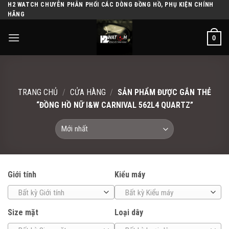
H2 WATCH CHUYÊN PHÂN PHỐI CÁC DÒNG ĐỒNG HỒ, PHỤ KIỆN CHÍNH
Skip
HÃNG
to
content
0
TRANG CHỦ
/
CỬA HÀNG
/
SẢN PHẨM ĐƯỢC GẮN THẺ
“ĐỒNG HỒ NỮ I&W CARNIVAL 562L4 QUARTZ”
Giới tính
Kiểu máy
Bất kỳ Giới tính
Bất kỳ Kiểu máy
Size mặt
Loại dây