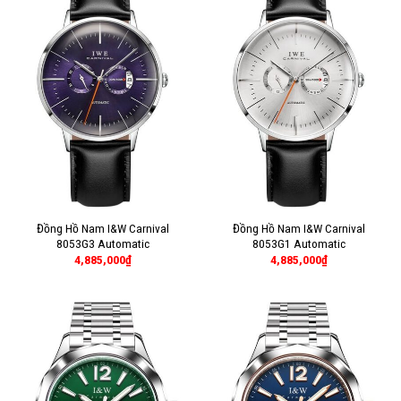
Đồng Hồ Nam I&W Carnival
Đồng Hồ Nam I&W Carnival
8053G3 Automatic
8053G1 Automatic
4,885,000
₫
4,885,000
₫