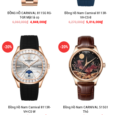
ĐỒNG HỒ CARNIVAL 8115G RG-
Đồng Hồ Nam Carnival 8113R-
T-GR Mặt lá cọ
VH-CS-B
6,060,000
₫
4,848,000
₫
6,270,000
₫
5,016,000
₫
-20%
-20%
Đồng Hồ Nam Carnival 8113R-
Đồng Hồ Nam CARNIVAL 515G1
VH-CS-W
Thỏ