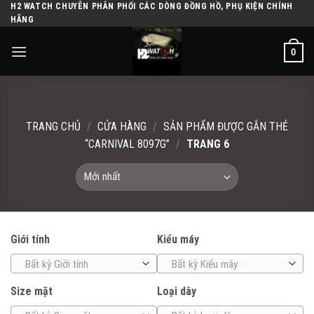
H2 WATCH CHUYÊN PHÂN PHỐI CÁC DÒNG ĐỒNG HỒ, PHỤ KIỆN CHÍNH
Skip
HÃNG
to
content
0
TRANG CHỦ
/
CỬA HÀNG
/
SẢN PHẨM ĐƯỢC GẮN THẺ
“CARNIVAL 8097G”
/
TRANG 6
Giới tính
Kiểu máy
Bất kỳ Giới tính
Bất kỳ Kiểu máy
Size mặt
Loại dây