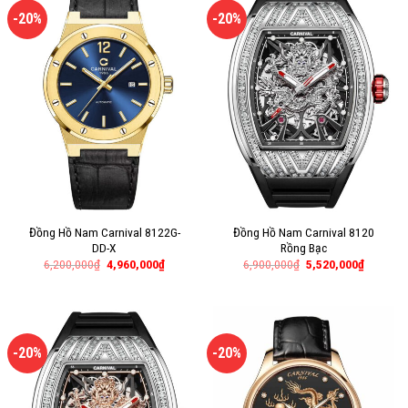
-20%
-20%
Đồng Hồ Nam Carnival 8122G-
Đồng Hồ Nam Carnival 8120
DD-X
Rồng Bạc
6,200,000
₫
4,960,000
₫
6,900,000
₫
5,520,000
₫
-20%
-20%