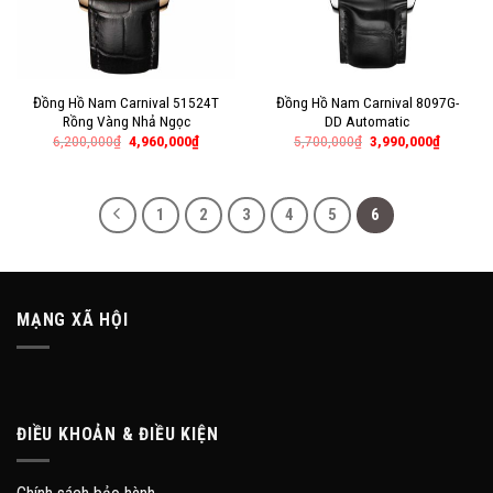
Đồng Hồ Nam Carnival 51524T
Đồng Hồ Nam Carnival 8097G-
Rồng Vàng Nhả Ngọc
DD Automatic
6,200,000
₫
4,960,000
₫
5,700,000
₫
3,990,000
₫
1
2
3
4
5
6
MẠNG XÃ HỘI
ĐIỀU KHOẢN & ĐIỀU KIỆN