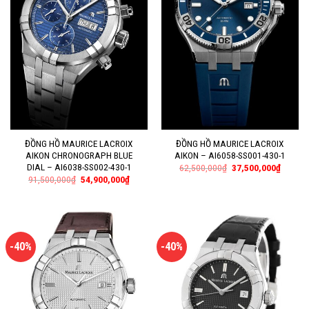
ĐỒNG HỒ MAURICE LACROIX
ĐỒNG HỒ MAURICE LACROIX
AIKON CHRONOGRAPH BLUE
AIKON – AI6058-SS001-430-1
DIAL – AI6038-SS002-430-1
62,500,000
₫
37,500,000
₫
91,500,000
₫
54,900,000
₫
-40%
-40%