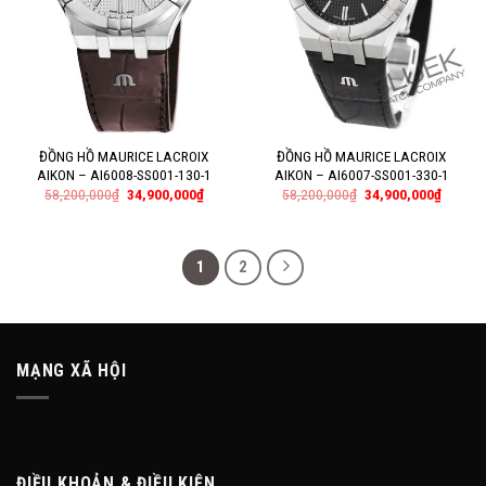
ĐỒNG HỒ MAURICE LACROIX
ĐỒNG HỒ MAURICE LACROIX
AIKON – AI6008-SS001-130-1
AIKON – AI6007-SS001-330-1
58,200,000
₫
34,900,000
₫
58,200,000
₫
34,900,000
₫
1
2
MẠNG XÃ HỘI
ĐIỀU KHOẢN & ĐIỀU KIỆN