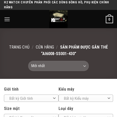
H2 WATCH CHUYÊN PHÂN PHỐI CÁC DÒNG ĐỒNG HỒ, PHỤ KIỆN CHÍNH
Skip
HÃNG
to
content
0
TRANG CHỦ
/
CỬA HÀNG
/
SẢN PHẨM ĐƯỢC GẮN THẺ
“AI6008-SS001-430”
Giới tính
Kiểu máy
Bất kỳ Giới tính
Bất kỳ Kiểu máy
Size mặt
Loại dây