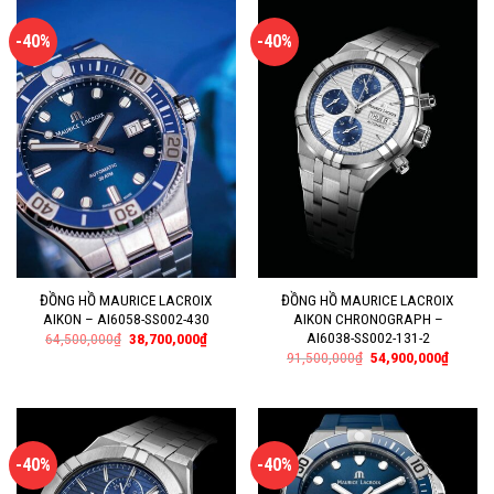
-40%
-40%
ĐỒNG HỒ MAURICE LACROIX
ĐỒNG HỒ MAURICE LACROIX
AIKON – AI6058-SS002-430
AIKON CHRONOGRAPH –
AI6038-SS002-131-2
64,500,000
₫
38,700,000
₫
91,500,000
₫
54,900,000
₫
-40%
-40%