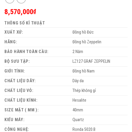
8,570,000
₫
THÔNG SỐ KĨ THUẬT
XUẤT XỨ:
Đồng hồ Đức
HÃNG:
Đồng hồ Zeppelin
BẢO HÀNH TOÀN CẦU:
2 Năm
BỘ SƯU TẬP:
LZ127 GRAF ZEPPELIN
GIỚI TÍNH:
Đồng hồ Nam
CHẤT LIỆU DÂY:
Dây da
CHẤT LIỆU VỎ:
Thép không gỉ
CHẤT LIỆU KÍNH:
Hesalite
SIZE MẶT ( MM ):
40mm
KIỂU MÁY:
Quartz
CÔNG NGHỆ:
Ronda 5020.B