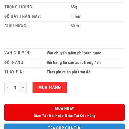
TRỌNG LƯỢNG:
65g
ĐỘ DÀY THÂN MÁY:
11mm
CHỊU NƯỚC:
50 m
VẬN CHUYỂN:
Vận chuyển miễn phí toàn quốc
ĐỔI HÀNG:
Đổi hàng lỗi sản xuất trong 48h
THAY PIN:
Thay pin miễn phí trọn đời
Số lượng
MUA HÀNG
MUA NGAY
Giao Tận Nơi Hoặc Nhận Tại Cửa Hàng
TRẢ GÓP QUA THẺ