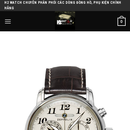
H2 WATCH CHUYÊN PHÂN PHỐI CÁC DÒNG ĐỒNG HỒ, PHỤ KIỆN CHÍNH
Skip
HÃNG
to
content
0