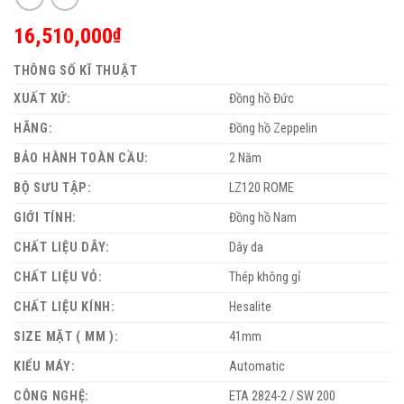
16,510,000
₫
THÔNG SỐ KĨ THUẬT
XUẤT XỨ:
Đồng hồ Đức
HÃNG:
Đồng hồ Zeppelin
BẢO HÀNH TOÀN CẦU:
2 Năm
BỘ SƯU TẬP:
LZ120 ROME
GIỚI TÍNH:
Đồng hồ Nam
CHẤT LIỆU DÂY:
Dây da
CHẤT LIỆU VỎ:
Thép không gỉ
CHẤT LIỆU KÍNH:
Hesalite
SIZE MẶT ( MM ):
41mm
KIỂU MÁY:
Automatic
CÔNG NGHỆ:
ETA 2824-2 / ​​SW 200