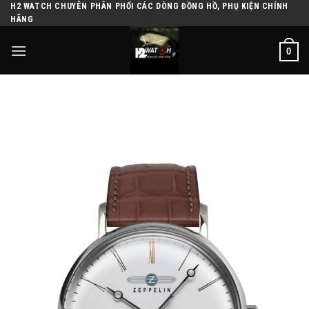
H2 WATCH CHUYÊN PHÂN PHỐI CÁC DÒNG ĐỒNG HỒ, PHỤ KIỆN CHÍNH
Skip
HÃNG
to
content
0