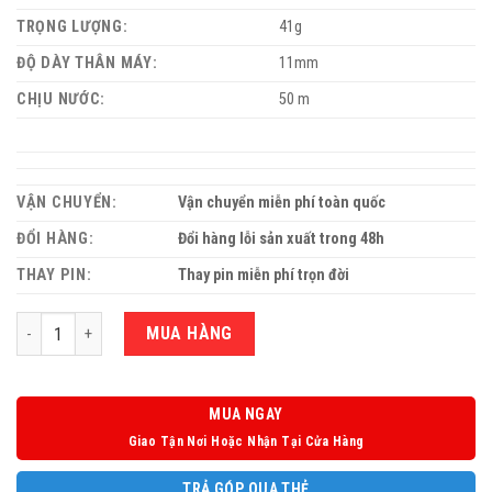
TRỌNG LƯỢNG:
41g
ĐỘ DÀY THÂN MÁY:
11mm
CHỊU NƯỚC:
50 m
VẬN CHUYỂN:
Vận chuyển miễn phí toàn quốc
ĐỔI HÀNG:
Đổi hàng lỗi sản xuất trong 48h
THAY PIN:
Thay pin miễn phí trọn đời
Số lượng
MUA HÀNG
MUA NGAY
Giao Tận Nơi Hoặc Nhận Tại Cửa Hàng
TRẢ GÓP QUA THẺ