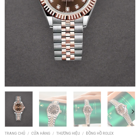
TRANG CHỦ
/
CỬA HÀNG
/
THƯƠNG HIỆU
/
ĐỒNG HỒ ROLEX