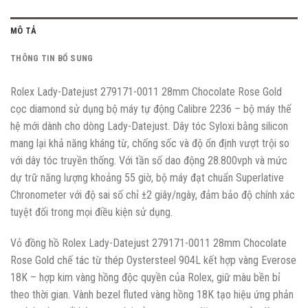
MÔ TẢ
THÔNG TIN BỔ SUNG
Rolex Lady-Datejust 279171-0011 28mm Chocolate Rose Gold
cọc diamond sử dụng bộ máy tự động Calibre 2236 – bộ máy thế
hệ mới dành cho dòng Lady-Datejust. Dây tóc Syloxi bằng silicon
mang lại khả năng kháng từ, chống sốc và độ ổn định vượt trội so
với dây tóc truyền thống. Với tần số dao động 28.800vph và mức
dự trữ năng lượng khoảng 55 giờ, bộ máy đạt chuẩn Superlative
Chronometer với độ sai số chỉ ±2 giây/ngày, đảm bảo độ chính xác
tuyệt đối trong mọi điều kiện sử dụng.
Vỏ đồng hồ Rolex Lady-Datejust 279171-0011 28mm Chocolate
Rose Gold chế tác từ thép Oystersteel 904L kết hợp vàng Everose
18K – hợp kim vàng hồng độc quyền của Rolex, giữ màu bền bỉ
theo thời gian. Vành bezel fluted vàng hồng 18K tạo hiệu ứng phản