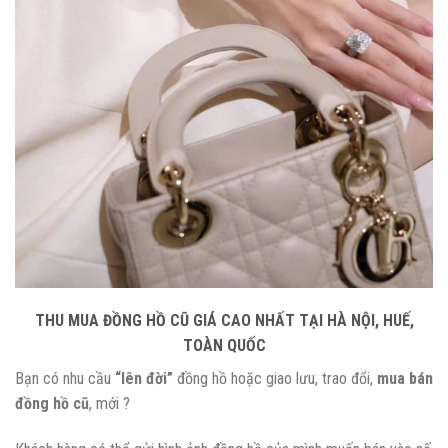
THU MUA ĐỒNG HỒ CŨ GIÁ CAO NHẤT TẠI HÀ NỘI, HUẾ,
TOÀN QUỐC
Bạn có nhu cầu
“lên đời”
đồng hồ hoặc giao lưu, trao đổi,
mua bán
đồng hồ cũ
, mới ?