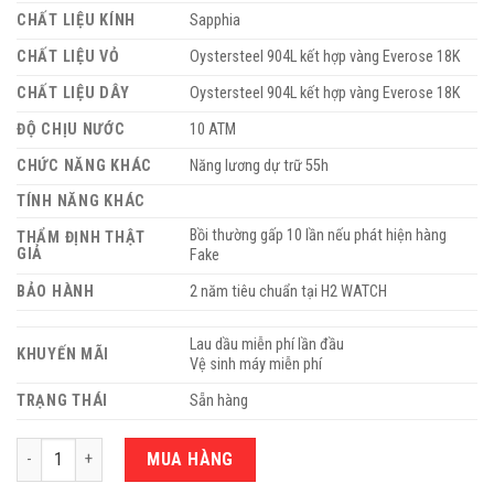
CHẤT LIỆU KÍNH
Sapphia
CHẤT LIỆU VỎ
Oystersteel 904L kết hợp vàng Everose 18K
CHẤT LIỆU DÂY
Oystersteel 904L kết hợp vàng Everose 18K
ĐỘ CHỊU NƯỚC
10 ATM
CHỨC NĂNG KHÁC
Năng lương dự trữ 55h
TÍNH NĂNG KHÁC
Bồi thường gấp 10 lần nếu phát hiện hàng
THẨM ĐỊNH THẬT
GIẢ
Fake
BẢO HÀNH
2 năm tiêu chuẩn tại H2 WATCH
Lau dầu miễn phí lần đầu
KHUYẾN MÃI
Vệ sinh máy miễn phí
TRẠNG THÁI
Sẵn hàng
Số lượng
MUA HÀNG