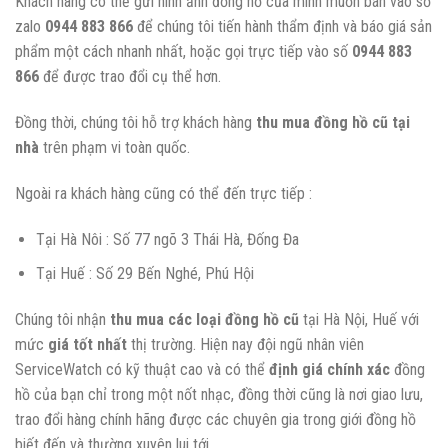
Khách hàng có thể gửi hình ảnh đồng hồ của mình muốn bán vào số
zalo
0944 883 866
để chúng tôi tiến hành thẩm định và báo giá sản
phẩm một cách nhanh nhất, hoặc gọi trực tiếp vào số
0944 883
866
để được trao đổi cụ thể hơn.
Đồng thời, chúng tôi hỗ trợ khách hàng
thu mua đồng hồ cũ tại
nhà
trên phạm vi toàn quốc.
Ngoài ra khách hàng cũng có thể đến trực tiếp :
Tại Hà Nôi : Số 77 ngõ 3 Thái Hà, Đống Đa
Tại Huế : Số 29 Bến Nghé, Phú Hội
Chúng tôi nhận
thu mua các loại đồng hồ cũ
tại Hà Nội, Huế với
mức
giá tốt nhất
thị trường. Hiện nay đội ngũ nhân viên
ServiceWatch có kỹ thuật cao và có thể
định giá chính xác
đồng
hồ của bạn chỉ trong một nốt nhạc, đồng thời cũng là nơi giao lưu,
trao đổi hàng chính hãng được các chuyên gia trong giới đồng hồ
biết đến và thường xuyên lui tới.