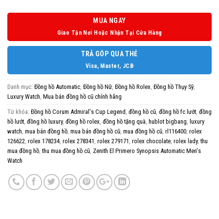
MUA NGAY
Giao Tận Nơi Hoặc Nhận Tại Cửa Hàng
TRẢ GÓP QUA THẺ
Visa, Master, JCB
Danh mục:
Đồng hồ Automatic
,
Đồng hồ Nữ
,
Đồng hồ Rolex
,
Đồng hồ Thụy Sỹ
,
Luxury Watch
,
Mua bán đồng hồ cũ chính hãng
Từ khóa:
Đồng hồ Corum Admiral's Cup Legend
,
đồng hồ cũ
,
đồng hồ fc lướt
,
đồng
hồ lướt
,
đồng hồ luxury
,
đồng hồ rolex
,
đồng hồ tặng quà
,
hublot bigbang
,
luxury
watch
,
mua bán đồng hồ
,
mua bán đồng hồ cũ
,
mua đồng hồ cũ
,
rl116400
,
rolex
126622
,
rolex 178234
,
rolex 278341
,
rolex 279171
,
rolex chocolate
,
rolex lady
,
thu
mua đồng hồ
,
thu mua đồng hồ cũ
,
Zenith El Primero Synopsis Automatic Men's
Watch