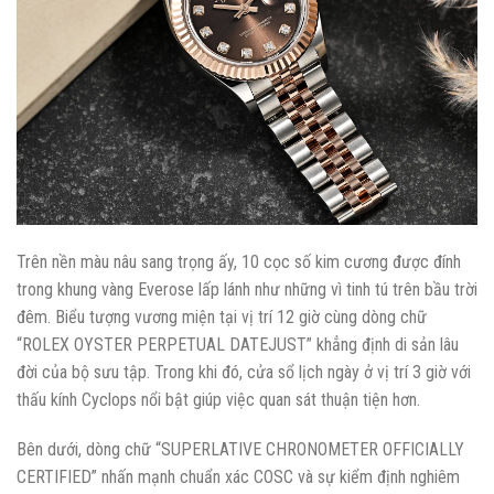
Trên nền màu nâu sang trọng ấy, 10 cọc số kim cương được đính
trong khung vàng Everose lấp lánh như những vì tinh tú trên bầu trời
đêm. Biểu tượng vương miện tại vị trí 12 giờ cùng dòng chữ
“ROLEX OYSTER PERPETUAL DATEJUST” khẳng định di sản lâu
đời của bộ sưu tập. Trong khi đó, cửa sổ lịch ngày ở vị trí 3 giờ với
thấu kính Cyclops nổi bật giúp việc quan sát thuận tiện hơn.
Bên dưới, dòng chữ “SUPERLATIVE CHRONOMETER OFFICIALLY
CERTIFIED” nhấn mạnh chuẩn xác COSC và sự kiểm định nghiêm