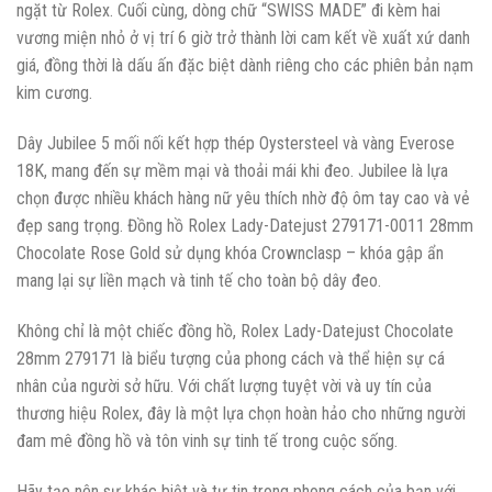
ngặt từ Rolex. Cuối cùng, dòng chữ “SWISS MADE” đi kèm hai
vương miện nhỏ ở vị trí 6 giờ trở thành lời cam kết về xuất xứ danh
giá, đồng thời là dấu ấn đặc biệt dành riêng cho các phiên bản nạm
kim cương.
Dây Jubilee 5 mối nối kết hợp thép Oystersteel và vàng Everose
18K, mang đến sự mềm mại và thoải mái khi đeo. Jubilee là lựa
chọn được nhiều khách hàng nữ yêu thích nhờ độ ôm tay cao và vẻ
đẹp sang trọng. Đồng hồ Rolex Lady-Datejust 279171-0011 28mm
Chocolate Rose Gold sử dụng khóa Crownclasp – khóa gập ẩn
mang lại sự liền mạch và tinh tế cho toàn bộ dây đeo.
Không chỉ là một chiếc đồng hồ, Rolex Lady-Datejust Chocolate
28mm 279171 là biểu tượng của phong cách và thể hiện sự cá
nhân của người sở hữu. Với chất lượng tuyệt vời và uy tín của
thương hiệu Rolex, đây là một lựa chọn hoàn hảo cho những người
đam mê đồng hồ và tôn vinh sự tinh tế trong cuộc sống.
Hãy tạo nên sự khác biệt và tự tin trong phong cách của bạn với