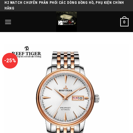
H2 WATCH CHUYÊN PHÂN PHỐI CÁC DÒNG ĐỒNG HỒ, PHỤ KIỆN CHÍNH
Skip
HÃNG
to
content
0
-25%