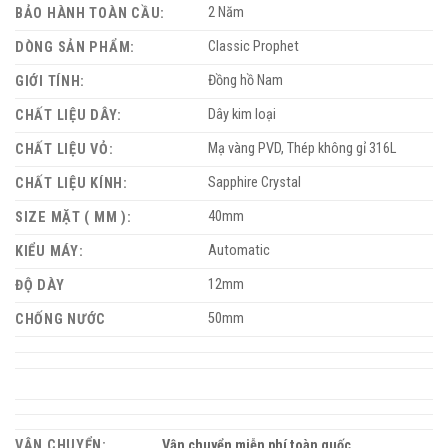
2 Năm
BẢO HÀNH TOÀN CẦU:
Classic Prophet
DÒNG SẢN PHẨM:
Đồng hồ Nam
GIỚI TÍNH:
Dây kim loại
CHẤT LIỆU DÂY:
Mạ vàng PVD, Thép không gỉ 316L
CHẤT LIỆU VỎ:
Sapphire Crystal
CHẤT LIỆU KÍNH:
40mm
SIZE MẶT ( MM ):
Automatic
KIỂU MÁY:
12mm
ĐỘ DÀY
50mm
CHỐNG NƯỚC
VẬN CHUYỂN:
Vận chuyển miễn phí toàn quốc