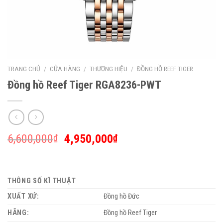
TRANG CHỦ
/
CỬA HÀNG
/
THƯƠNG HIỆU
/
ĐỒNG HỒ REEF TIGER
Đồng hồ Reef Tiger RGA8236-PWT
6,600,000
4,950,000
₫
₫
THÔNG SỐ KĨ THUẬT
XUẤT XỨ:
Đồng hồ Đức
HÃNG:
Đồng hồ Reef Tiger