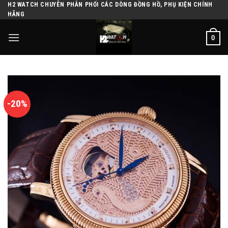
H2 WATCH CHUYÊN PHÂN PHỐI CÁC DÒNG ĐỒNG HỒ, PHỤ KIỆN CHÍNH
Skip
HÃNG
to
content
0
-20%