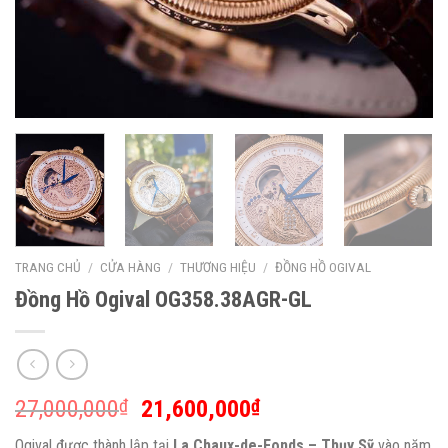
TRANG CHỦ
/
CỬA HÀNG
/
THƯƠNG HIỆU
/
ĐỒNG HỒ OGIVAL
Đồng Hồ Ogival OG358.38AGR-GL
27,000,000
21,600,000
₫
₫
Ogival được thành lập tại
La Chaux-de-Fonds – Thụy Sỹ
vào năm