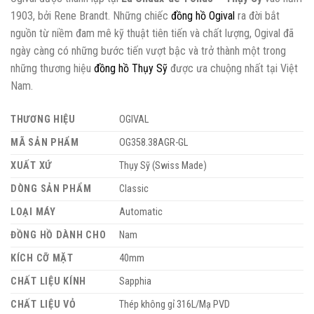
1903, bởi Rene Brandt. Những chiếc
đồng hồ Ogival
ra đời bắt
nguồn từ niềm đam mê kỹ thuật tiên tiến và chất lượng, Ogival đã
ngày càng có những bước tiến vượt bậc và trở thành một trong
những thương hiệu
đồng hồ Thụy Sỹ
được ưa chuộng nhất tại Việt
Nam.
THƯƠNG HIỆU
OGIVAL
MÃ SẢN PHẨM
OG358.38AGR-GL
XUẤT XỨ
Thụy Sỹ (Swiss Made)
DÒNG SẢN PHẨM
Classic
LOẠI MÁY
Automatic
ĐỒNG HỒ DÀNH CHO
Nam
KÍCH CỠ MẶT
40mm
CHẤT LIỆU KÍNH
Sapphia
CHẤT LIỆU VỎ
Thép không gỉ 316L/Mạ PVD