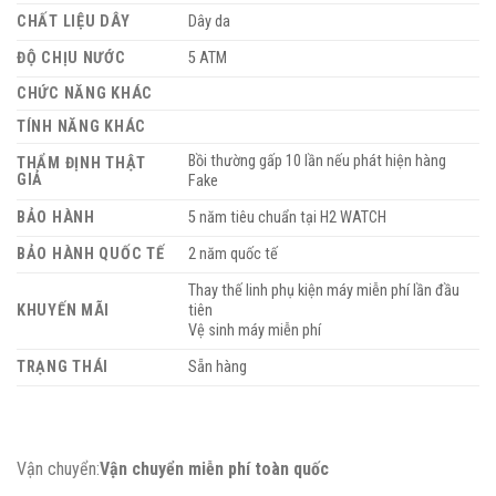
CHẤT LIỆU DÂY
Dây da
ĐỘ CHỊU NƯỚC
5 ATM
CHỨC NĂNG KHÁC
TÍNH NĂNG KHÁC
Bồi thường gấp 10 lần nếu phát hiện hàng
THẨM ĐỊNH THẬT
GIẢ
Fake
BẢO HÀNH
5 năm tiêu chuẩn tại H2 WATCH
BẢO HÀNH QUỐC TẾ
2 năm quốc tế
Thay thế linh phụ kiện máy miễn phí lần đầu
KHUYẾN MÃI
tiên
Vệ sinh máy miễn phí
TRẠNG THÁI
Sẵn hàng
Vận chuyển:
Vận chuyển miễn phí toàn quốc