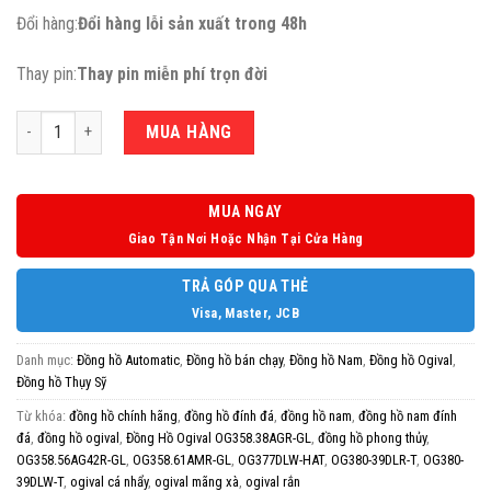
Đổi hàng:
Đổi hàng lỗi sản xuất trong 48h
Thay pin:
Thay pin miễn phí trọn đời
Số lượng
MUA HÀNG
MUA NGAY
Giao Tận Nơi Hoặc Nhận Tại Cửa Hàng
TRẢ GÓP QUA THẺ
Visa, Master, JCB
Danh mục:
Đồng hồ Automatic
,
Đồng hồ bán chạy
,
Đồng hồ Nam
,
Đồng hồ Ogival
,
Đồng hồ Thụy Sỹ
Từ khóa:
đồng hồ chính hãng
,
đồng hồ đính đá
,
đồng hồ nam
,
đồng hồ nam đính
đá
,
đồng hồ ogival
,
Đồng Hồ Ogival OG358.38AGR-GL
,
đồng hồ phong thủy
,
OG358.56AG42R-GL
,
OG358.61AMR-GL
,
OG377DLW-HAT
,
OG380-39DLR-T
,
OG380-
39DLW-T
,
ogival cá nhẩy
,
ogival mãng xà
,
ogival rắn