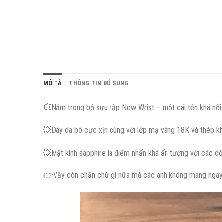
MÔ TẢ
THÔNG TIN BỔ SUNG
💥
Nằm trong bộ sưu tập New Wrist – một cái tên khá nổi t
💥
Dây da bò cực xịn cùng với lớp mạ vàng 18K và thép kh
💥
Mặt kính sapphire là điểm nhấn khá ấn tượng với các 
👉
Vậy còn chần chừ gì nữa mà các anh không mang nga