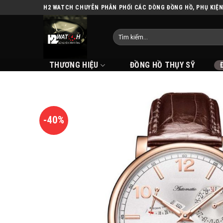
Skip
H2 WATCH CHUYÊN PHÂN PHỐI CÁC DÒNG ĐỒNG HỒ, PHỤ KIỆ
to
content
THƯƠNG HIỆU
ĐỒNG HỒ THỤY SỸ
-40%