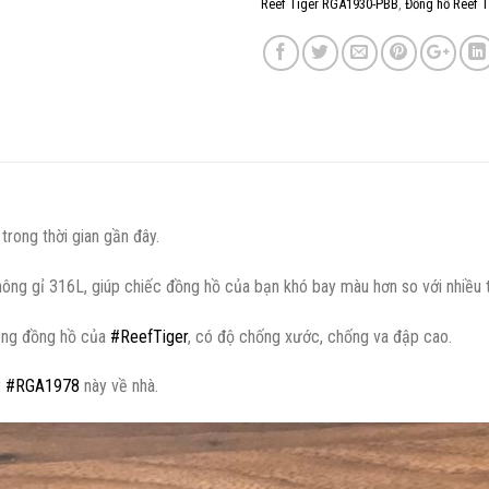
Reef Tiger RGA1930-PBB
,
Đồng hồ Reef 
rong thời gian gần đây.
ông gỉ 316L, giúp chiếc đồng hồ của bạn khó bay màu hơn so với nhiều 
dòng đồng hồ của
#
ReefTiger
, có độ chống xước, chống va đập cao.
y
#
RGA1978
này về nhà.