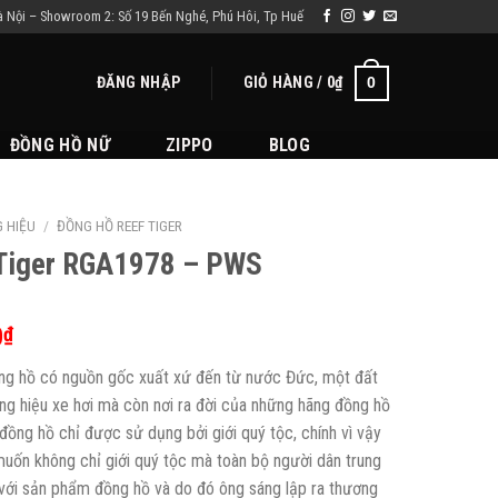
à Nội – Showroom 2: Số 19 Bến Nghé, Phú Hôi, Tp Huế
ĐĂNG NHẬP
GIỎ HÀNG /
0
₫
0
ĐỒNG HỒ NỮ
ZIPPO
BLOG
 HIỆU
/
ĐỒNG HỒ REEF TIGER
 Tiger RGA1978 – PWS
0
₫
ồng hồ có nguồn gốc xuất xứ đến từ nước Đức, một đất
ơng hiệu xe hơi mà còn nơi ra đời của những hãng đồng hồ
ồng hồ chỉ được sử dụng bởi giới quý tộc, chính vì vậy
ốn không chỉ giới quý tộc mà toàn bộ người dân trung
n với sản phẩm đồng hồ và do đó ông sáng lập ra thương