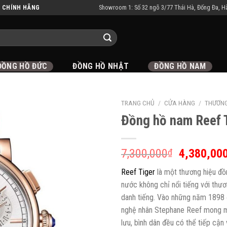
Showroom 1: Số 32 ngõ 3/77 Thái Hà, Đống Đa, H
N CHÍNH HÃNG
ĐỒNG HỒ ĐỨC
ĐỒNG HỒ NHẬT
ĐỒNG HỒ NAM
TRANG CHỦ
/
CỬA HÀNG
/
THƯƠNG
Đồng hồ nam Reef
7,300,000
4,380,00
₫
Reef Tiger
là một thương hiệu đ
nước không chỉ nổi tiếng với thư
danh tiếng. Vào những năm 1898 đ
nghệ nhân Stephane Reef mong mu
lưu, bình dân đều có thể tiếp cậ