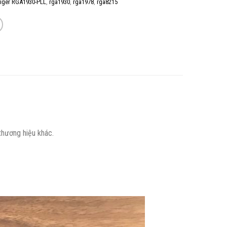
Tiger RGA1930-PLL
,
rga1930
,
rga1978
,
rga8215
thương hiệu khác.