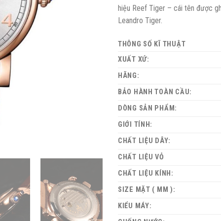
hiệu Reef Tiger – cái tên được g
Leandro Tiger.
THÔNG SỐ KĨ THUẬT
XUẤT XỨ:
HÃNG:
BẢO HÀNH TOÀN CẦU:
DÒNG SẢN PHẨM:
GIỚI TÍNH:
CHẤT LIỆU DÂY:
CHẤT LIỆU VỎ
CHẤT LIỆU KÍNH:
SIZE MẶT ( MM ):
KIỂU MÁY: