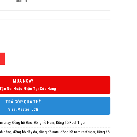
50mm
MUA NGAY
Tận Nơi Hoặc Nhận Tại Cửa Hàng
TRẢ GÓP QUA THẺ
Visa, Master, JCB
án chạy
,
Đồng hồ Đức
,
Đồng hồ Nam
,
Đồng hồ Reef Tiger
nh hãng
,
đồng hồ dây da
,
đồng hồ nam
,
đồng hồ nam reef tiger
,
Đồng hồ