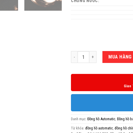
CHỐNG NƯỚC:
Số lượng
MUA HÀNG
Giao 
Danh mục:
Đồng hồ Automatic
,
Đồng hồ b
Từ khóa:
đồng hồ automatic
,
đồng hồ chí