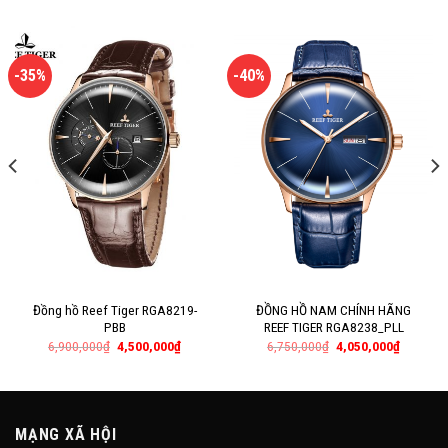
-35%
-40%
Đồng hồ Reef Tiger RGA8219-
ĐỒNG HỒ NAM CHÍNH HÃNG
PBB
REEF TIGER RGA8238_PLL
6,900,000
₫
4,500,000
₫
6,750,000
₫
4,050,000
₫
MẠNG XÃ HỘI