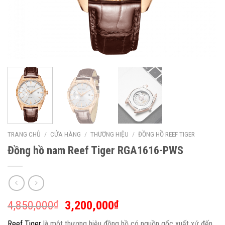
TRANG CHỦ
/
CỬA HÀNG
/
THƯƠNG HIỆU
/
ĐỒNG HỒ REEF TIGER
Đồng hồ nam Reef Tiger RGA1616-PWS
4,850,000
3,200,000
₫
₫
Reef Tiger
là một thương hiệu đồng hồ có nguồn gốc xuất xứ đến