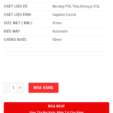
CHẤT LIỆU VỎ
Mạ vàng PVD, Thép không gỉ 316L
CHẤT LIỆU KÍNH:
Sapphire Crystal
SIZE MẶT ( MM ):
41mm
KIỂU MÁY:
Automatic
CHỐNG NƯỚC:
50mm
Số lượng
MUA HÀNG
MUA NGAY
Giao Tận Nơi Hoặc Nhận Tại Cửa Hàng