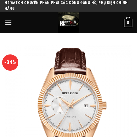
H2 WATCH CHUYÊN PHÂN PHỐI CÁC DÒNG ĐỒNG HỒ, PHỤ KIỆN CHÍNH
Skip
HÃNG
to
content
0
-34%