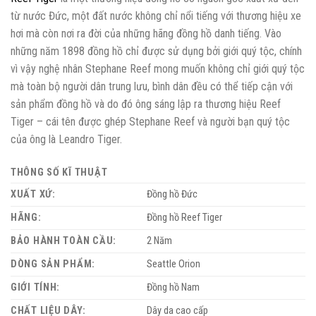
từ nước Đức, một đất nước không chỉ nổi tiếng với thương hiệu xe
hơi mà còn nơi ra đời của những hãng đồng hồ danh tiếng. Vào
những năm 1898 đồng hồ chỉ được sử dụng bởi giới quý tộc, chính
vì vậy nghệ nhân Stephane Reef mong muốn không chỉ giới quý tộc
mà toàn bộ người dân trung lưu, bình dân đều có thể tiếp cận với
sản phẩm đồng hồ và do đó ông sáng lập ra thương hiệu Reef
Tiger – cái tên được ghép Stephane Reef và người bạn quý tộc
của ông là Leandro Tiger.
THÔNG SỐ KĨ THUẬT
XUẤT XỨ:
Đồng hồ Đức
HÃNG:
Đồng hồ Reef Tiger
BẢO HÀNH TOÀN CẦU:
2 Năm
DÒNG SẢN PHẨM:
Seattle Orion
GIỚI TÍNH:
Đồng hồ Nam
CHẤT LIỆU DÂY:
Dây da cao cấp