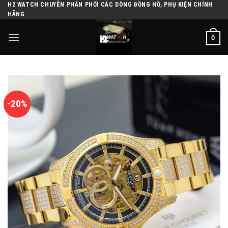
H2 WATCH CHUYÊN PHÂN PHỐI CÁC DÒNG ĐỒNG HỒ, PHỤ KIỆN CHÍNH
Skip
HÃNG
to
content
0
-20%