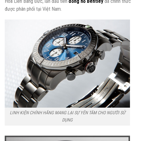
Hoà Liên Bang Đức, lần đầu tiên
đồng hồ Bentley
đã chính thức
được phân phối tại Việt Nam.
LINH KIỆN CHÍNH HÃNG MANG LẠI SỰ YÊN TÂM CHO NGƯỜI SỬ
DỤNG