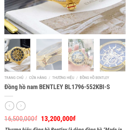
TRANG CHỦ
/
CỬA HÀNG
/
THƯƠNG HIỆU
/
ĐỒNG HỒ BENTLEY
Đồng hồ nam BENTLEY BL1796-552KBI-S
16,500,000
13,200,000
₫
₫
Thương hiêu đồng hồ Bentley là dòng đồng hồ “Made in