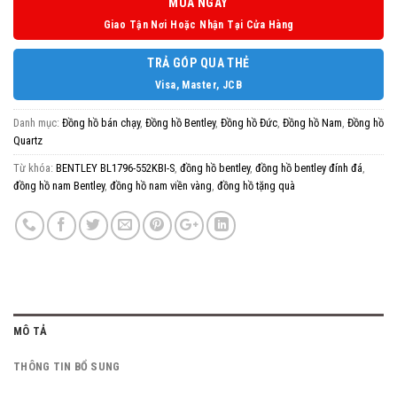
MUA NGAY
Giao Tận Nơi Hoặc Nhận Tại Cửa Hàng
TRẢ GÓP QUA THẺ
Visa, Master, JCB
Danh mục:
Đồng hồ bán chạy
,
Đồng hồ Bentley
,
Đồng hồ Đức
,
Đồng hồ Nam
,
Đồng hồ
Quartz
Từ khóa:
BENTLEY BL1796-552KBI-S
,
đồng hồ bentley
,
đồng hồ bentley đính đá
,
đồng hồ nam Bentley
,
đồng hồ nam viền vàng
,
đồng hồ tặng quà
MÔ TẢ
THÔNG TIN BỔ SUNG