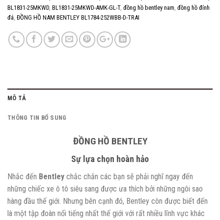
BL1831-25MKWD
,
BL1831-25MKWD-AMK-GL-T
,
đồng hồ bentley nam
,
đồng hồ đính
đá
,
ĐỒNG HỒ NAM BENTLEY BL1784-252WBB-D-TRAI
MÔ TẢ
THÔNG TIN BỔ SUNG
ĐỒNG HỒ BENTLEY
Sự lựa chọn hoàn hảo
Nhắc đến
Bentley
chắc chắn các bạn sẽ phải nghĩ ngay đến
những chiếc xe ô tô siêu sang được ưa thích bởi những ngôi sao
hàng đầu thế giới. Nhưng bên cạnh đó, Bentley còn được biết đến
là một tập đoàn nổi tiếng nhất thế giới với rất nhiều lĩnh vực khác