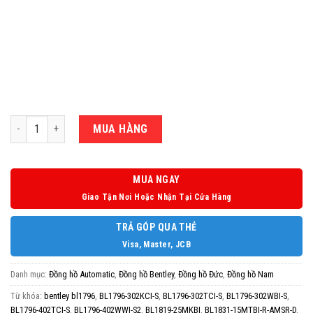
Số lượng
MUA HÀNG
MUA NGAY
Giao Tận Nơi Hoặc Nhận Tại Cửa Hàng
TRẢ GÓP QUA THẺ
Visa, Master, JCB
Danh mục:
Đồng hồ Automatic
,
Đồng hồ Bentley
,
Đồng hồ Đức
,
Đồng hồ Nam
Từ khóa:
bentley bl1796
,
BL1796-302KCI-S
,
BL1796-302TCI-S
,
BL1796-302WBI-S
,
BL1796-402TCI-S
,
BL1796-402WWI-S2
,
BL1819-25MKBI
,
BL1831-15MTBI-R-AMSR-D
,