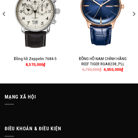
ĐỒNG HỒ NAM CHÍNH HÃNG
Đồng hồ Zeppelin 7684-5
REEF TIGER RGA8238_PLL
8,570,000
₫
6,750,000
₫
4,050,000
₫
MẠNG XÃ HỘI
ĐIỀU KHOẢN & ĐIỀU KIỆN