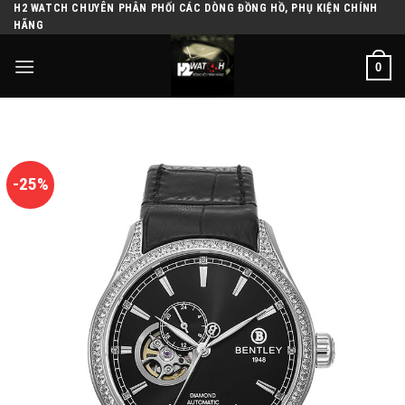
H2 WATCH CHUYÊN PHÂN PHỐI CÁC DÒNG ĐỒNG HỒ, PHỤ KIỆN CHÍNH
Skip
HÃNG
to
content
0
-25%