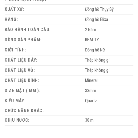
XUẤT XỨ:
Đồng hồ Thụy Sỹ
HÃNG:
Đồng hồ Elixa
BẢO HÀNH TOÀN CẦU:
2 Năm
DÒNG SẢN PHẨM:
BEAUTY
GIỚI TÍNH:
Đồng hồ Nữ
CHẤT LIỆU DÂY:
Thép không gỉ
CHẤT LIỆU VỎ:
Thép không gỉ
CHẤT LIỆU KÍNH:
Mineral
SIZE MẶT ( MM ):
33mm
KIỂU MÁY:
Quartz
CHỨC NĂNG KHÁC:
CHỊU NƯỚC:
30 m