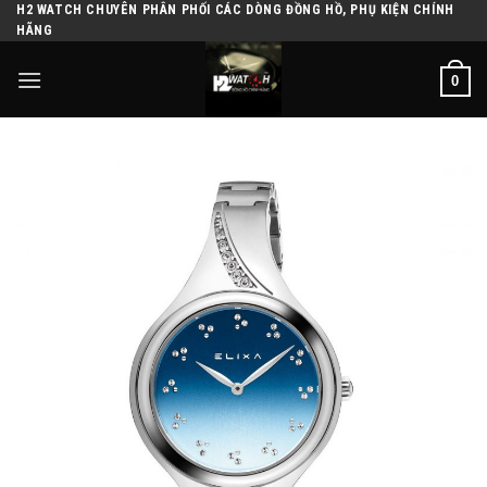
H2 WATCH CHUYÊN PHÂN PHỐI CÁC DÒNG ĐỒNG HỒ, PHỤ KIỆN CHÍNH
Skip
HÃNG
to
content
0