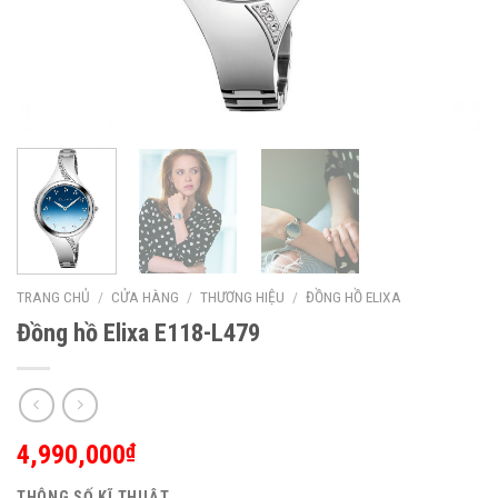
TRANG CHỦ
/
CỬA HÀNG
/
THƯƠNG HIỆU
/
ĐỒNG HỒ ELIXA
Đồng hồ Elixa E118-L479
4,990,000
₫
THÔNG SỐ KĨ THUẬT